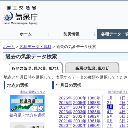
ホーム
防災情報
各種データ・
ホーム
>
各種データ・資料
>
過去の気象データ検索
過去の気象データ検索
地点と年月日時を選択して、表示するデータの種類を選択してくださ
地点の選択
年月日の選択
地点の選択をクリア
年月日の選択
2026年
2006年
1986年
1月
1日
2025年
2005年
1985年
2月
2日
2024年
2004年
1984年
3月
3日
2023年
2003年
1983年
4月
4日
都府県・地方を選択
2022年
2002年
1982年
5月
5日
2021年
2001年
1981年
6月
6日
2020年
2000年
1980年
7月
7日