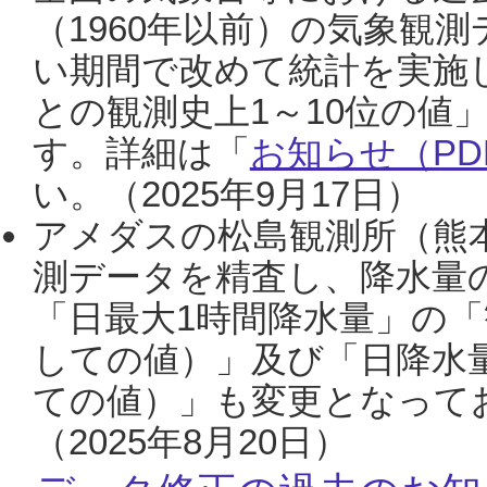
（1960年以前）の気象観
い期間で改めて統計を実施
との観測史上1～10位の値
す。詳細は「
お知らせ（PDF
い。（2025年9月17日）
アメダスの松島観測所（熊本
測データを精査し、降水量
「日最大1時間降水量」の「
しての値）」及び「日降水
ての値）」も変更となって
（2025年8月20日）