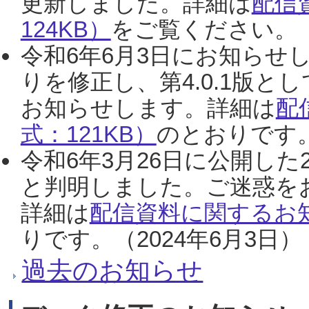
更新しました。詳細は
配信
124KB）
をご覧ください。（2
令和6年6月3日にお知らせし
りを修正し、第4.0.1版
お知らせします。詳細は
配
式：121KB）
のとおりです。
令和6年3月26日に公開した
と判明しました。ご迷惑を
詳細は
配信資料に関するお知
りです。（2024年6月3日）
過去のお知らせ