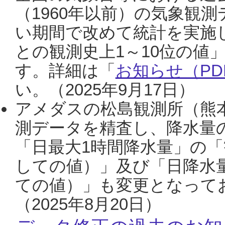
（1960年以前）の気象観
い期間で改めて統計を実施
との観測史上1～10位の値
す。詳細は「
お知らせ（PDF
い。（2025年9月17日）
アメダスの松島観測所（熊本
測データを精査し、降水量
「日最大1時間降水量」の「
しての値）」及び「日降水
ての値）」も変更となって
（2025年8月20日）