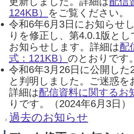
更新しました。詳細は
配信
124KB）
をご覧ください。（2
令和6年6月3日にお知らせし
りを修正し、第4.0.1版
お知らせします。詳細は
配
式：121KB）
のとおりです。
令和6年3月26日に公開した
と判明しました。ご迷惑を
詳細は
配信資料に関するお知
りです。（2024年6月3日）
過去のお知らせ