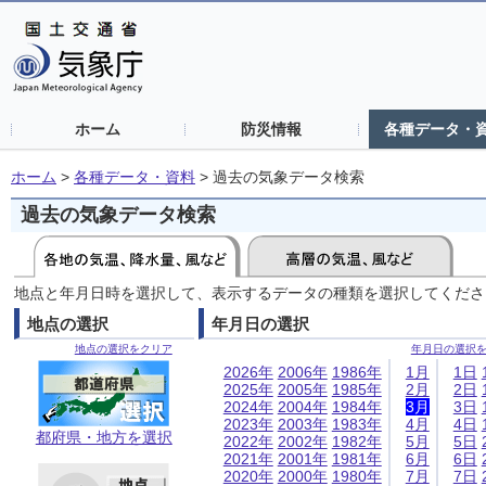
ホーム
防災情報
各種データ・
ホーム
>
各種データ・資料
>
過去の気象データ検索
過去の気象データ検索
地点と年月日時を選択して、表示するデータの種類を選択してくださ
地点の選択
年月日の選択
地点の選択をクリア
年月日の選択
2026年
2006年
1986年
1月
1日
2025年
2005年
1985年
2月
2日
2024年
2004年
1984年
3月
3日
2023年
2003年
1983年
4月
4日
都府県・地方を選択
2022年
2002年
1982年
5月
5日
2021年
2001年
1981年
6月
6日
2020年
2000年
1980年
7月
7日