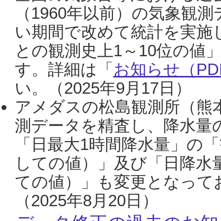
（1960年以前）の気象観
い期間で改めて統計を実施
との観測史上1～10位の値
す。詳細は「
お知らせ（PDF
い。（2025年9月17日）
アメダスの松島観測所（熊本
測データを精査し、降水量
「日最大1時間降水量」の「
しての値）」及び「日降水
ての値）」も変更となって
（2025年8月20日）