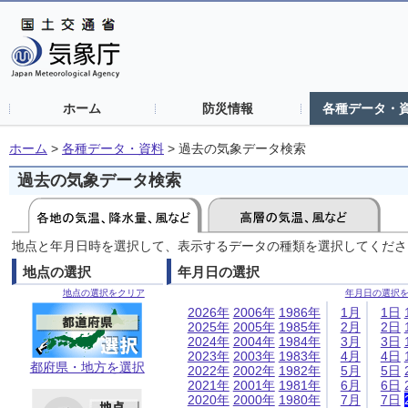
ホーム
防災情報
各種データ・
ホーム
>
各種データ・資料
>
過去の気象データ検索
過去の気象データ検索
地点と年月日時を選択して、表示するデータの種類を選択してくださ
地点の選択
年月日の選択
地点の選択をクリア
年月日の選択
2026年
2006年
1986年
1月
1日
2025年
2005年
1985年
2月
2日
2024年
2004年
1984年
3月
3日
2023年
2003年
1983年
4月
4日
都府県・地方を選択
2022年
2002年
1982年
5月
5日
2021年
2001年
1981年
6月
6日
2020年
2000年
1980年
7月
7日