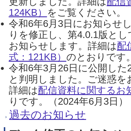
更新しました。詳細は
配信
124KB）
をご覧ください。（2
令和6年6月3日にお知らせし
りを修正し、第4.0.1版
お知らせします。詳細は
配
式：121KB）
のとおりです。
令和6年3月26日に公開した
と判明しました。ご迷惑を
詳細は
配信資料に関するお知
りです。（2024年6月3日）
過去のお知らせ