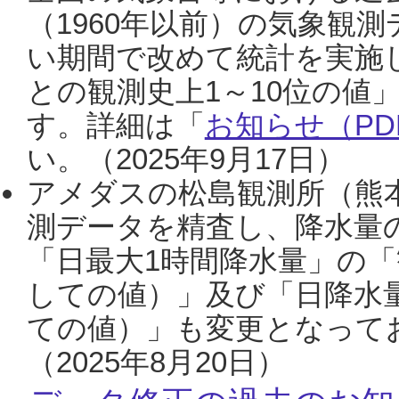
（1960年以前）の気象観
い期間で改めて統計を実施
との観測史上1～10位の値
す。詳細は「
お知らせ（PDF
い。（2025年9月17日）
アメダスの松島観測所（熊本
測データを精査し、降水量
「日最大1時間降水量」の「
しての値）」及び「日降水
ての値）」も変更となって
（2025年8月20日）