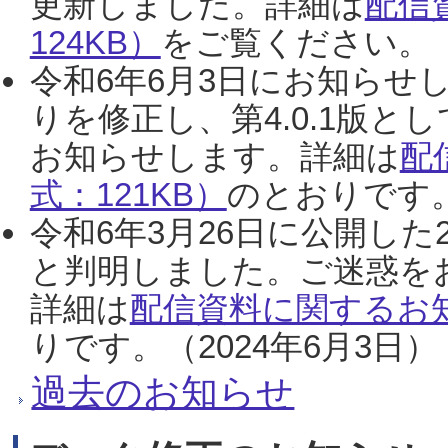
更新しました。詳細は
配信
124KB）
をご覧ください。（2
令和6年6月3日にお知らせし
りを修正し、第4.0.1版
お知らせします。詳細は
配
式：121KB）
のとおりです。
令和6年3月26日に公開した
と判明しました。ご迷惑を
詳細は
配信資料に関するお知
りです。（2024年6月3日）
過去のお知らせ