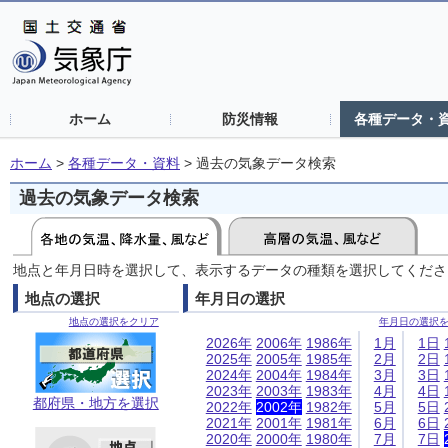
ホーム
防災情報
各種データ・
ホーム
>
各種データ・資料
>
過去の気象データ検索
過去の気象データ検索
地点と年月日時を選択して、表示するデータの種類を選択してくださ
地点の選択
年月日の選択
地点の選択をクリア
年月日の選択
2026年
2006年
1986年
1月
1日
2025年
2005年
1985年
2月
2日
2024年
2004年
1984年
3月
3日
2023年
2003年
1983年
4月
4日
都府県・地方を選択
2022年
2002年
1982年
5月
5日
2021年
2001年
1981年
6月
6日
2020年
2000年
1980年
7月
7日