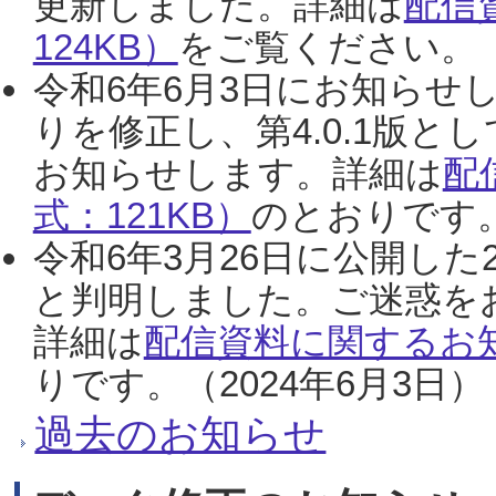
更新しました。詳細は
配信
124KB）
をご覧ください。（2
令和6年6月3日にお知らせし
りを修正し、第4.0.1版
お知らせします。詳細は
配
式：121KB）
のとおりです。
令和6年3月26日に公開した
と判明しました。ご迷惑を
詳細は
配信資料に関するお知
りです。（2024年6月3日）
過去のお知らせ