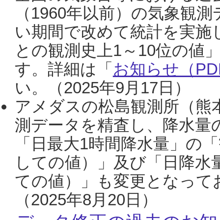
（1960年以前）の気象観
い期間で改めて統計を実施
との観測史上1～10位の値
す。詳細は「
お知らせ（PDF
い。（2025年9月17日）
アメダスの松島観測所（熊本
測データを精査し、降水量
「日最大1時間降水量」の「
しての値）」及び「日降水
ての値）」も変更となって
（2025年8月20日）