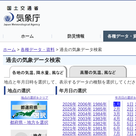
ホーム
防災情報
各種データ・
ホーム
>
各種データ・資料
>
過去の気象データ検索
過去の気象データ検索
地点と年月日時を選択して、表示するデータの種類を選択してくださ
地点の選択
年月日の選択
地点の選択をクリア
年月日の選択
2026年
2006年
1986年
1月
1日
2025年
2005年
1985年
2月
2日
2024年
2004年
1984年
3月
3日
2023年
2003年
1983年
4月
4日
都府県・地方を選択
2022年
2002年
1982年
5月
5日
2021年
2001年
1981年
6月
6日
2020年
2000年
1980年
7月
7日