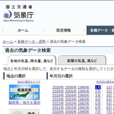
ホーム
防災情報
各種データ・
ホーム
>
各種データ・資料
>
過去の気象データ検索
過去の気象データ検索
地点と年月日時を選択して、表示するデータの種類を選択してくださ
地点の選択
年月日の選択
地点の選択をクリア
年月日の選択
2026年
2006年
1986年
1月
1日
2025年
2005年
1985年
2月
2日
2024年
2004年
1984年
3月
3日
2023年
2003年
1983年
4月
4日
都府県・地方を選択
2022年
2002年
1982年
5月
5日
2021年
2001年
1981年
6月
6日
2020年
2000年
1980年
7月
7日