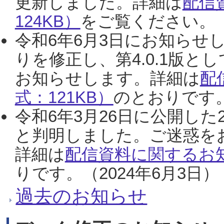
更新しました。詳細は
配信
124KB）
をご覧ください。（2
令和6年6月3日にお知らせし
りを修正し、第4.0.1版
お知らせします。詳細は
配
式：121KB）
のとおりです。
令和6年3月26日に公開した
と判明しました。ご迷惑を
詳細は
配信資料に関するお知
りです。（2024年6月3日）
過去のお知らせ