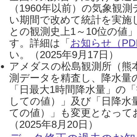
（1960年以前）の気象観
い期間で改めて統計を実施
との観測史上1～10位の値
す。詳細は「
お知らせ（PDF
い。（2025年9月17日）
アメダスの松島観測所（熊本
測データを精査し、降水量
「日最大1時間降水量」の「
しての値）」及び「日降水
ての値）」も変更となって
（2025年8月20日）