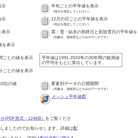
表示
半旬ごとの平年値を表示
（地点を指定してください）
表示
12月の日ごとの平年値を表示
（地点を指定してください）
を表示
霜・雪・結氷の初終日と初冠雪日の平年値を
（気象台、測候所などのみのデータです）
の値を表示
１時間ごとの値を表示
平年値は1991-2020年の30年間の観測値
の平均をもとに算出しています。
１０分ごとの値を表示
10位の値
要素別データの公開期間
（気象台、測候所などのみのデータです）
メッシュ平年値図
(PDF形式：124KB）
をご覧くださ
開始しましたのでお知らせします。詳細は
配
ございません。詳細は
配信資料に関する