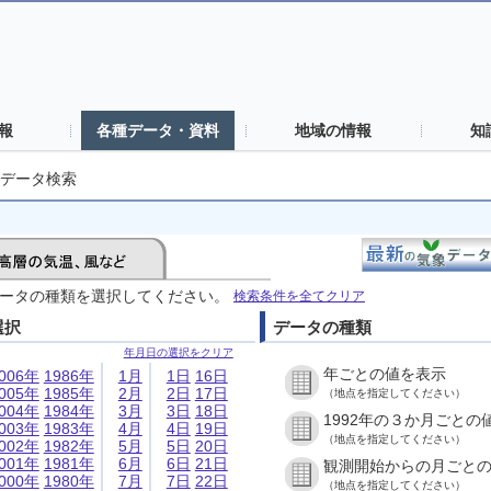
報
各種データ・資料
地域の情報
知
データ検索
ータの種類を選択してください。
検索条件を全てクリア
選択
データの種類
年月日の選択をクリア
年ごとの値を表示
006年
1986年
1月
1日
16日
005年
1985年
2月
2日
17日
（地点を指定してください）
004年
1984年
3月
3日
18日
1992年の３か月ごとの
003年
1983年
4月
4日
19日
（地点を指定してください）
002年
1982年
5月
5日
20日
001年
1981年
6月
6日
21日
観測開始からの月ごと
000年
1980年
7月
7日
22日
（地点を指定してください）