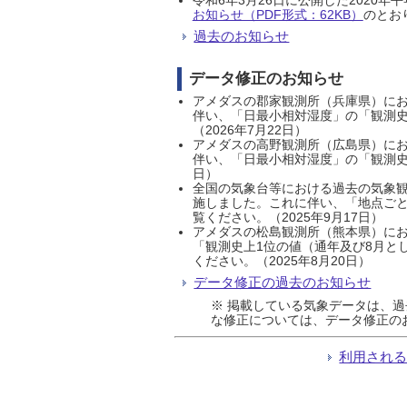
お知らせ（PDF形式：62KB）
のとおり
過去のお知らせ
データ修正のお知らせ
アメダスの郡家観測所（兵庫県）におい
伴い、「日最小相対湿度」の「観測史
（2026年7月22日）
アメダスの高野観測所（広島県）におい
伴い、「日最小相対湿度」の「観測史
日）
全国の気象台等における過去の気象観
施しました。これに伴い、「地点ごと
覧ください。（2025年9月17日）
アメダスの松島観測所（熊本県）にお
「観測史上1位の値（通年及び8月と
ください。（2025年8月20日）
データ修正の過去のお知らせ
※ 掲載している気象データは、
な修正については、データ修正の
利用され