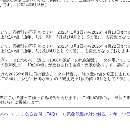
です。（2024年6月3日）
て、湿度計の不具合により、2026年1月1日から2026年4月13日
上1位の値（通年、1月、2月、3月及び4月としての値）」も変更とな
て、湿度計の不具合により、2026年3月1日から2026年4月22日
上1位の値（通年、3月及び4月としての値）」も変更となっておりますので
測データについて、過去（1960年以前）の気象観測データを用いて、
の観測史上1～10位の値」が更新される地点・要素があります。詳細は
ける2025年8月11日の観測データを精査し、降水量の値を修正しまし
しての値）」及び「日降水量」の「観測史上1位の値（8月としての値）
過去にさかのぼって修正する場合があります。 ご利用の際には、最新の掲
お知らせに掲載します。
る方へ
よくある質問（FAQ）
気象観測統計の解説
年・季