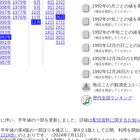
999年
1979年
8月
8日
23日
1992年の月ごとの値を
998年
1978年
9月
9日
24日
997年
1977年
10月
10日
25日
（地点を指定してください）
996年
1976年
11月
11日
26日
1992年の旬ごとの値を
995年
12月
12日
27日
（地点を指定してください）
994年
13日
28日
993年
14日
29日
1992年の半旬ごとの値
992年
15日
30日
（地点を指定してください）
991年
31日
1992年12月の日ごと
990年
（地点を指定してください）
989年
988年
1992年12月26日の
987年
（地点を指定してください）
1992年12月26日の
（地点を指定してください）
地点ごとの観測史上1～
（地点を指定してください）
歴代全国ランキング
設に伴い、平年値の一部を更新しました。詳細は
配信資料に関するお知らせ
0年平年値の第4版の一部誤りを修正し、第4.0.1版として公開、利用を
21KB）
のとおりです。（2024年7月11日）
0年平年値の第4版に誤りがあると判明しました。ご迷惑をおかけして申し訳