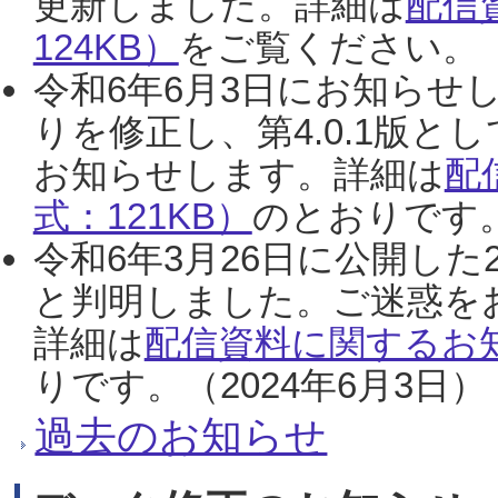
更新しました。詳細は
配信
124KB）
をご覧ください。（2
令和6年6月3日にお知らせし
りを修正し、第4.0.1版
お知らせします。詳細は
配
式：121KB）
のとおりです。
令和6年3月26日に公開した
と判明しました。ご迷惑を
詳細は
配信資料に関するお知
りです。（2024年6月3日）
過去のお知らせ