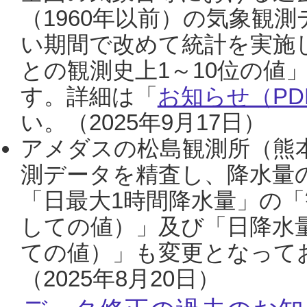
（1960年以前）の気象観
い期間で改めて統計を実施
との観測史上1～10位の値
す。詳細は「
お知らせ（PDF
い。（2025年9月17日）
アメダスの松島観測所（熊本
測データを精査し、降水量
「日最大1時間降水量」の「
しての値）」及び「日降水
ての値）」も変更となって
（2025年8月20日）