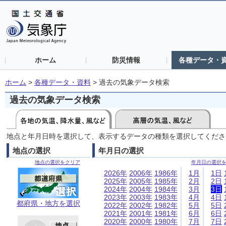
ホーム
防災情報
各種データ・
ホーム
>
各種データ・資料
>
過去の気象データ検索
過去の気象データ検索
地点と年月日時を選択して、表示するデータの種類を選択してくださ
地点の選択
年月日の選択
地点の選択をクリア
年月日の選択
2026年
2006年
1986年
1月
1日
2025年
2005年
1985年
2月
2日
2024年
2004年
1984年
3月
3日
2023年
2003年
1983年
4月
4日
都府県・地方を選択
2022年
2002年
1982年
5月
5日
2021年
2001年
1981年
6月
6日
2020年
2000年
1980年
7月
7日