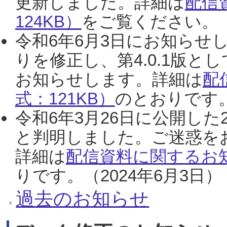
更新しました。詳細は
配信
124KB）
をご覧ください。（2
令和6年6月3日にお知らせし
りを修正し、第4.0.1版
お知らせします。詳細は
配
式：121KB）
のとおりです。
令和6年3月26日に公開した
と判明しました。ご迷惑を
詳細は
配信資料に関するお知
りです。（2024年6月3日）
過去のお知らせ