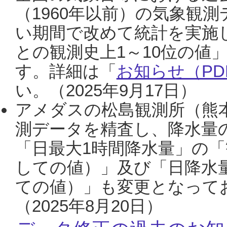
（1960年以前）の気象観
い期間で改めて統計を実施
との観測史上1～10位の値
す。詳細は「
お知らせ（PDF
い。（2025年9月17日）
アメダスの松島観測所（熊本
測データを精査し、降水量
「日最大1時間降水量」の「
しての値）」及び「日降水
ての値）」も変更となって
（2025年8月20日）