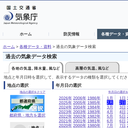
ホーム
防災情報
各種データ・
ホーム
>
各種データ・資料
>
過去の気象データ検索
過去の気象データ検索
地点と年月日時を選択して、表示するデータの種類を選択してくださ
地点の選択
年月日の選択
地点の選択をクリア
年月日の選択
2026年
2006年
1986年
1月
1日
2025年
2005年
1985年
2月
2日
2024年
2004年
1984年
3月
3日
2023年
2003年
1983年
4月
4日
都府県・地方を選択
2022年
2002年
1982年
5月
5日
2021年
2001年
1981年
6月
6日
2020年
2000年
1980年
7月
7日