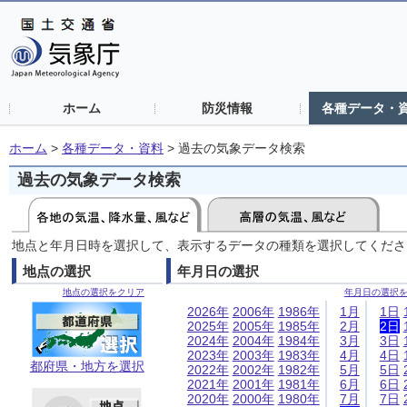
ホーム
防災情報
各種データ・
ホーム
>
各種データ・資料
>
過去の気象データ検索
過去の気象データ検索
地点と年月日時を選択して、表示するデータの種類を選択してくださ
地点の選択
年月日の選択
地点の選択をクリア
年月日の選択
2026年
2006年
1986年
1月
1日
2025年
2005年
1985年
2月
2日
2024年
2004年
1984年
3月
3日
2023年
2003年
1983年
4月
4日
都府県・地方を選択
2022年
2002年
1982年
5月
5日
2021年
2001年
1981年
6月
6日
2020年
2000年
1980年
7月
7日