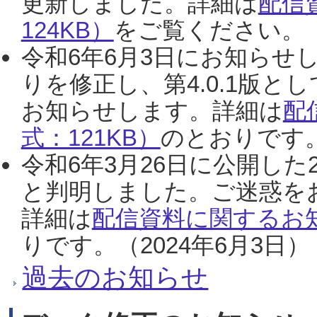
更新しました。詳細は
配信
124KB）
をご覧ください。（2
令和6年6月3日にお知らせし
りを修正し、第4.0.1版
お知らせします。詳細は
配
式：121KB）
のとおりです。
令和6年3月26日に公開した
と判明しました。ご迷惑を
詳細は
配信資料に関するお知
りです。（2024年6月3日）
過去のお知らせ