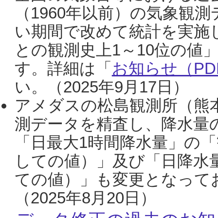
（1960年以前）の気象観
い期間で改めて統計を実施
との観測史上1～10位の値
す。詳細は「
お知らせ（PDF
い。（2025年9月17日）
アメダスの松島観測所（熊本
測データを精査し、降水量
「日最大1時間降水量」の「
しての値）」及び「日降水
ての値）」も変更となって
（2025年8月20日）