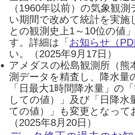
（1960年以前）の気象観
い期間で改めて統計を実施
との観測史上1～10位の値
す。詳細は「
お知らせ（PDF
い。（2025年9月17日）
アメダスの松島観測所（熊本
測データを精査し、降水量
「日最大1時間降水量」の「
しての値）」及び「日降水
ての値）」も変更となって
（2025年8月20日）