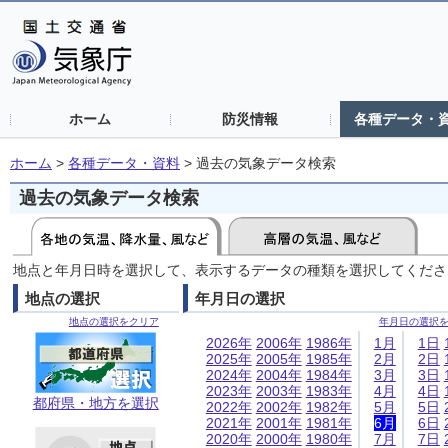
ホーム
防災情報
各種データ・
ホーム
>
各種データ・資料
>
過去の気象データ検索
過去の気象データ検索
地点と年月日時を選択して、表示するデータの種類を選択してくださ
地点の選択
年月日の選択
地点の選択をクリア
年月日の選択
2026年
2006年
1986年
1月
1日
2025年
2005年
1985年
2月
2日
2024年
2004年
1984年
3月
3日
2023年
2003年
1983年
4月
4日
都府県・地方を選択
2022年
2002年
1982年
5月
5日
2021年
2001年
1981年
6月
6日
2020年
2000年
1980年
7月
7日