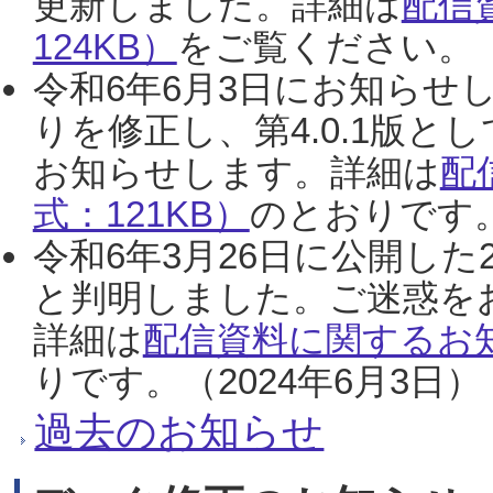
更新しました。詳細は
配信
124KB）
をご覧ください。（2
令和6年6月3日にお知らせし
りを修正し、第4.0.1版
お知らせします。詳細は
配
式：121KB）
のとおりです。
令和6年3月26日に公開した
と判明しました。ご迷惑を
詳細は
配信資料に関するお知
りです。（2024年6月3日）
過去のお知らせ