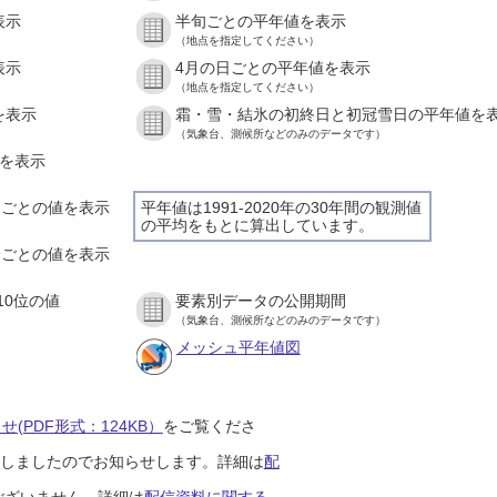
表示
半旬ごとの平年値を表示
（地点を指定してください）
表示
4月の日ごとの平年値を表示
（地点を指定してください）
を表示
霜・雪・結氷の初終日と初冠雪日の平年値を
（気象台、測候所などのみのデータです）
値を表示
時間ごとの値を表示
平年値は1991-2020年の30年間の観測値
の平均をもとに算出しています。
０分ごとの値を表示
10位の値
要素別データの公開期間
（気象台、測候所などのみのデータです）
メッシュ平年値図
(PDF形式：124KB）
をご覧くださ
開始しましたのでお知らせします。詳細は
配
ございません。詳細は
配信資料に関する