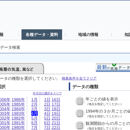
報
各種データ・資料
地域の情報
知
データ検索
ータの種類を選択してください。
検索条件を全てクリア
選択
データの種類
年月日の選択をクリア
年ごとの値を表示
006年
1986年
1月
1日
16日
005年
1985年
2月
2日
17日
（地点を指定してください）
004年
1984年
3月
3日
18日
1994年の３か月ごとの
003年
1983年
4月
4日
19日
（地点を指定してください）
002年
1982年
5月
5日
20日
001年
1981年
6月
6日
21日
観測開始からの月ごと
000年
1980年
7月
7日
22日
（地点を指定してください）