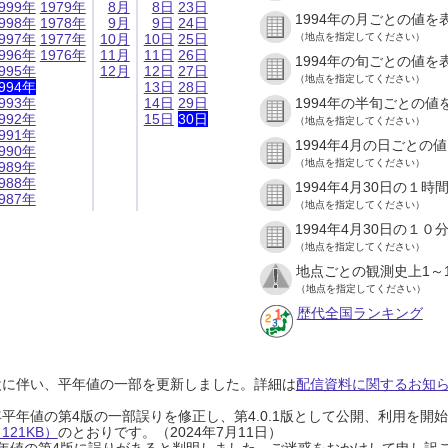
999年
1979年
8月
8日
23日
1994年の月ごとの値を
998年
1978年
9月
9日
24日
997年
1977年
10月
10日
25日
（地点を指定してください）
996年
1976年
11月
11日
26日
1994年の旬ごとの値を
995年
12月
12日
27日
（地点を指定してください）
994年
13日
28日
993年
14日
29日
1994年の半旬ごとの値
992年
15日
30日
（地点を指定してください）
991年
1994年4月の日ごとの
990年
（地点を指定してください）
989年
988年
1994年4月30日の１
987年
（地点を指定してください）
1994年4月30日の１
（地点を指定してください）
地点ごとの観測史上1～
（地点を指定してください）
歴代全国ランキング
設に伴い、平年値の一部を更新しました。詳細は
配信資料に関するお知らせ
0年平年値の第4版の一部誤りを修正し、第4.0.1版として公開、利用を
21KB）
のとおりです。（2024年7月11日）
0年平年値の第4版に誤りがあると判明しました。ご迷惑をおかけして申し訳