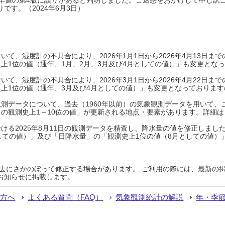
です。（2024年6月3日）
て、湿度計の不具合により、2026年1月1日から2026年4月13日
上1位の値（通年、1月、2月、3月及び4月としての値）」も変更とな
て、湿度計の不具合により、2026年3月1日から2026年4月22日
上1位の値（通年、3月及び4月としての値）」も変更となっておりますので
測データについて、過去（1960年以前）の気象観測データを用いて、
の観測史上1～10位の値」が更新される地点・要素があります。詳細は
ける2025年8月11日の観測データを精査し、降水量の値を修正しまし
しての値）」及び「日降水量」の「観測史上1位の値（8月としての値）
過去にさかのぼって修正する場合があります。 ご利用の際には、最新の掲
お知らせに掲載します。
る方へ
よくある質問（FAQ）
気象観測統計の解説
年・季