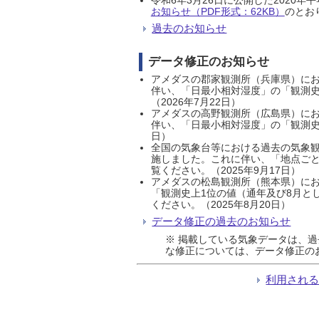
お知らせ（PDF形式：62KB）
のとおり
過去のお知らせ
データ修正のお知らせ
アメダスの郡家観測所（兵庫県）におい
伴い、「日最小相対湿度」の「観測史
（2026年7月22日）
アメダスの高野観測所（広島県）におい
伴い、「日最小相対湿度」の「観測史
日）
全国の気象台等における過去の気象観
施しました。これに伴い、「地点ごと
覧ください。（2025年9月17日）
アメダスの松島観測所（熊本県）にお
「観測史上1位の値（通年及び8月と
ください。（2025年8月20日）
データ修正の過去のお知らせ
※ 掲載している気象データは、
な修正については、データ修正の
利用され