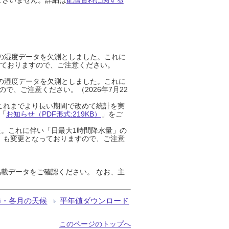
までの湿度データを欠測としました。これに
っておりますので、ご注意ください。
までの湿度データを欠測としました。これに
、ご注意ください。（2026年7月22
これまでより長い期間で改めて統計を実
「
お知らせ（PDF形式:219KB）
」をご
た。これに伴い「日最大1時間降水量」の
」も変更となっておりますので、ご注意
載データをご確認ください。 なお、主
節・各月の天候
平年値ダウンロード
このページのトップへ