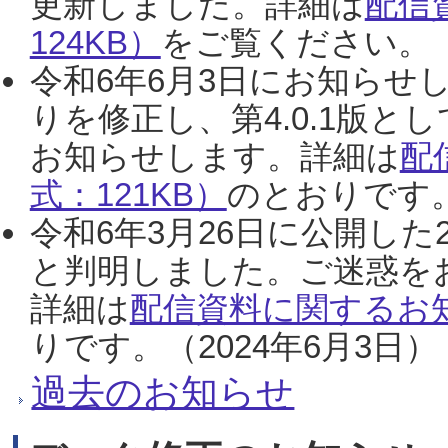
更新しました。詳細は
配信
124KB）
をご覧ください。（2
令和6年6月3日にお知らせし
りを修正し、第4.0.1版
お知らせします。詳細は
配
式：121KB）
のとおりです。
令和6年3月26日に公開した
と判明しました。ご迷惑を
詳細は
配信資料に関するお知
りです。（2024年6月3日）
過去のお知らせ