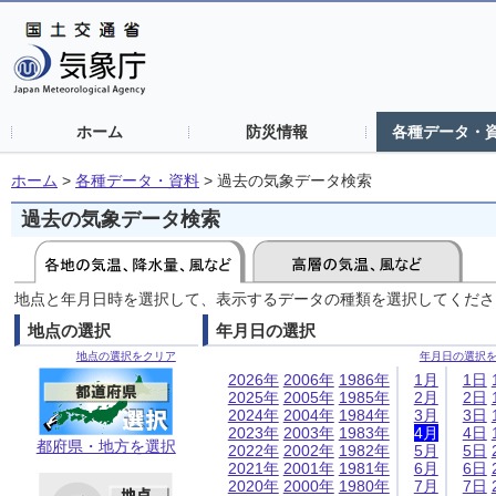
ホーム
防災情報
各種データ・
ホーム
>
各種データ・資料
>
過去の気象データ検索
過去の気象データ検索
地点と年月日時を選択して、表示するデータの種類を選択してくださ
地点の選択
年月日の選択
地点の選択をクリア
年月日の選択
2026年
2006年
1986年
1月
1日
2025年
2005年
1985年
2月
2日
2024年
2004年
1984年
3月
3日
2023年
2003年
1983年
4月
4日
都府県・地方を選択
2022年
2002年
1982年
5月
5日
2021年
2001年
1981年
6月
6日
2020年
2000年
1980年
7月
7日