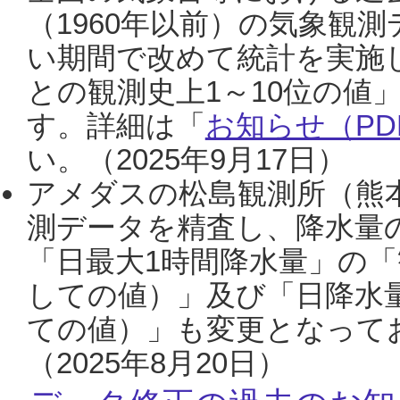
（1960年以前）の気象観
い期間で改めて統計を実施
との観測史上1～10位の値
す。詳細は「
お知らせ（PDF
い。（2025年9月17日）
アメダスの松島観測所（熊本
測データを精査し、降水量
「日最大1時間降水量」の「
しての値）」及び「日降水
ての値）」も変更となって
（2025年8月20日）