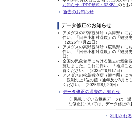
お知らせ（PDF形式：62KB）
のとおり
過去のお知らせ
データ修正のお知らせ
アメダスの郡家観測所（兵庫県）におい
伴い、「日最小相対湿度」の「観測史
（2026年7月22日）
アメダスの高野観測所（広島県）におい
伴い、「日最小相対湿度」の「観測史
日）
全国の気象台等における過去の気象観
施しました。これに伴い、「地点ごと
覧ください。（2025年9月17日）
アメダスの松島観測所（熊本県）にお
「観測史上1位の値（通年及び8月と
ください。（2025年8月20日）
データ修正の過去のお知らせ
※ 掲載している気象データは、
な修正については、データ修正の
利用され