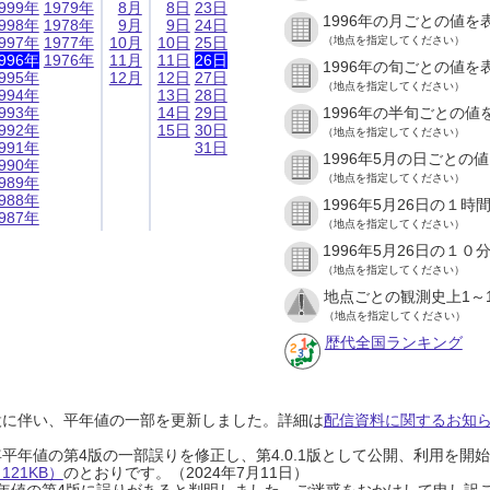
999年
1979年
8月
8日
23日
1996年の月ごとの値を
998年
1978年
9月
9日
24日
997年
1977年
10月
10日
25日
（地点を指定してください）
996年
1976年
11月
11日
26日
1996年の旬ごとの値を
995年
12月
12日
27日
（地点を指定してください）
994年
13日
28日
993年
14日
29日
1996年の半旬ごとの値
992年
15日
30日
（地点を指定してください）
991年
31日
1996年5月の日ごとの
990年
（地点を指定してください）
989年
988年
1996年5月26日の１
987年
（地点を指定してください）
1996年5月26日の１
（地点を指定してください）
地点ごとの観測史上1～
（地点を指定してください）
歴代全国ランキング
設に伴い、平年値の一部を更新しました。詳細は
配信資料に関するお知らせ
0年平年値の第4版の一部誤りを修正し、第4.0.1版として公開、利用を
21KB）
のとおりです。（2024年7月11日）
0年平年値の第4版に誤りがあると判明しました。ご迷惑をおかけして申し訳