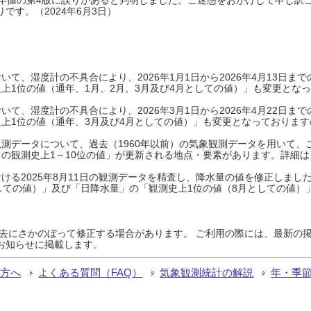
です。（2024年6月3日）
て、湿度計の不具合により、2026年1月1日から2026年4月13日
上1位の値（通年、1月、2月、3月及び4月としての値）」も変更とな
て、湿度計の不具合により、2026年3月1日から2026年4月22日
上1位の値（通年、3月及び4月としての値）」も変更となっておりますので
測データについて、過去（1960年以前）の気象観測データを用いて、
の観測史上1～10位の値」が更新される地点・要素があります。詳細は
ける2025年8月11日の観測データを精査し、降水量の値を修正しまし
しての値）」及び「日降水量」の「観測史上1位の値（8月としての値）
過去にさかのぼって修正する場合があります。 ご利用の際には、最新の掲
お知らせに掲載します。
る方へ
よくある質問（FAQ）
気象観測統計の解説
年・季