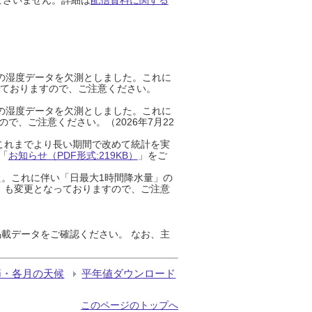
までの湿度データを欠測としました。これに
っておりますので、ご注意ください。
までの湿度データを欠測としました。これに
、ご注意ください。（2026年7月22
これまでより長い期間で改めて統計を実
「
お知らせ（PDF形式:219KB）
」をご
た。これに伴い「日最大1時間降水量」の
」も変更となっておりますので、ご注意
載データをご確認ください。 なお、主
節・各月の天候
平年値ダウンロード
このページのトップへ