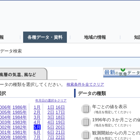
報
各種データ・資料
地域の情報
知
データ検索
ータの種類を選択してください。
検索条件を全てクリア
選択
データの種類
年月日の選択をクリア
年ごとの値を表示
006年
1986年
1月
1日
16日
005年
1985年
2月
2日
17日
（地点を指定してください）
004年
1984年
3月
3日
18日
1996年の３か月ごとの
003年
1983年
4月
4日
19日
（地点を指定してください）
002年
1982年
5月
5日
20日
001年
1981年
6月
6日
21日
観測開始からの月ごと
000年
1980年
7月
7日
22日
（地点を指定してください）