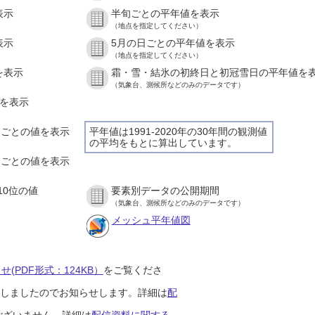
表示
半旬ごとの平年値を表示
（地点を指定してください）
表示
5月の日ごとの平年値を表示
（地点を指定してください）
を表示
霜・雪・結氷の初終日と初冠雪日の平年値を
（気象台、測候所などのみのデータです）
値を表示
時間ごとの値を表示
平年値は1991-2020年の30年間の観測値
の平均をもとに算出しています。
０分ごとの値を表示
10位の値
要素別データの公開期間
（気象台、測候所などのみのデータです）
メッシュ平年値図
(PDF形式：124KB）
をご覧くださ
開始しましたのでお知らせします。詳細は
配
ございません。詳細は
配信資料に関する