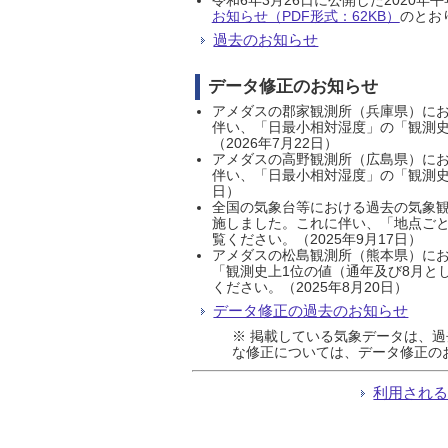
お知らせ（PDF形式：62KB）
のとおり
過去のお知らせ
データ修正のお知らせ
アメダスの郡家観測所（兵庫県）におい
伴い、「日最小相対湿度」の「観測史
（2026年7月22日）
アメダスの高野観測所（広島県）におい
伴い、「日最小相対湿度」の「観測史
日）
全国の気象台等における過去の気象観
施しました。これに伴い、「地点ごと
覧ください。（2025年9月17日）
アメダスの松島観測所（熊本県）にお
「観測史上1位の値（通年及び8月と
ください。（2025年8月20日）
データ修正の過去のお知らせ
※ 掲載している気象データは、
な修正については、データ修正の
利用され