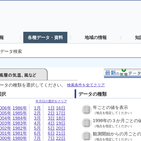
報
各種データ・資料
地域の情報
知
データ検索
ータの種類を選択してください。
検索条件を全てクリア
選択
データの種類
年月日の選択をクリア
年ごとの値を表示
006年
1986年
1月
1日
16日
005年
1985年
2月
2日
17日
（地点を指定してください）
004年
1984年
3月
3日
18日
1998年の３か月ごとの
003年
1983年
4月
4日
19日
（地点を指定してください）
002年
1982年
5月
5日
20日
001年
1981年
6月
6日
21日
観測開始からの月ごと
000年
1980年
7月
7日
22日
（地点を指定してください）