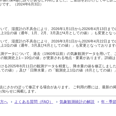
です。（2024年6月3日）
て、湿度計の不具合により、2026年1月1日から2026年4月13日
上1位の値（通年、1月、2月、3月及び4月としての値）」も変更とな
て、湿度計の不具合により、2026年3月1日から2026年4月22日
上1位の値（通年、3月及び4月としての値）」も変更となっておりますので
測データについて、過去（1960年以前）の気象観測データを用いて、
の観測史上1～10位の値」が更新される地点・要素があります。詳細は
ける2025年8月11日の観測データを精査し、降水量の値を修正しまし
しての値）」及び「日降水量」の「観測史上1位の値（8月としての値）
過去にさかのぼって修正する場合があります。 ご利用の際には、最新の掲
お知らせに掲載します。
る方へ
よくある質問（FAQ）
気象観測統計の解説
年・季