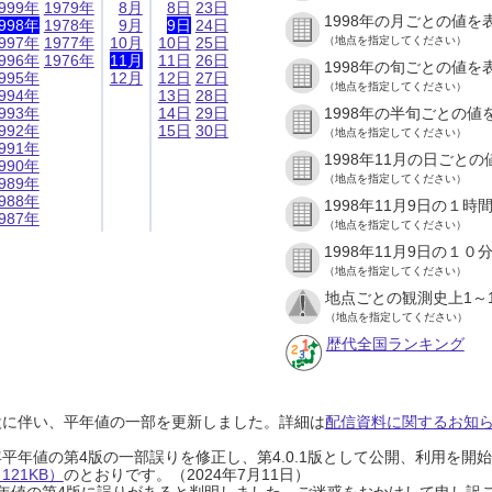
999年
1979年
8月
8日
23日
1998年の月ごとの値を
998年
1978年
9月
9日
24日
997年
1977年
10月
10日
25日
（地点を指定してください）
996年
1976年
11月
11日
26日
1998年の旬ごとの値を
995年
12月
12日
27日
（地点を指定してください）
994年
13日
28日
993年
14日
29日
1998年の半旬ごとの値
992年
15日
30日
（地点を指定してください）
991年
1998年11月の日ごと
990年
（地点を指定してください）
989年
988年
1998年11月9日の１
987年
（地点を指定してください）
1998年11月9日の１
（地点を指定してください）
地点ごとの観測史上1～
（地点を指定してください）
歴代全国ランキング
設に伴い、平年値の一部を更新しました。詳細は
配信資料に関するお知らせ
0年平年値の第4版の一部誤りを修正し、第4.0.1版として公開、利用を
21KB）
のとおりです。（2024年7月11日）
0年平年値の第4版に誤りがあると判明しました。ご迷惑をおかけして申し訳