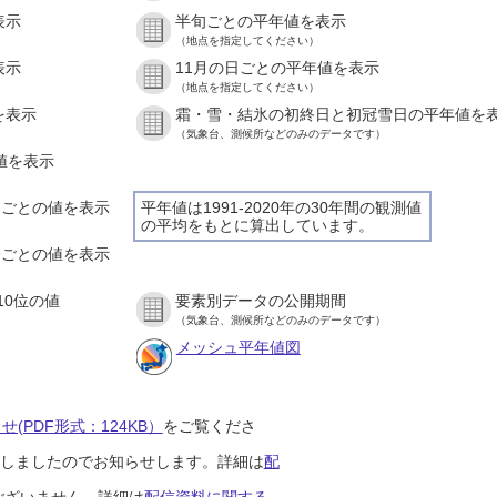
表示
半旬ごとの平年値を表示
（地点を指定してください）
表示
11月の日ごとの平年値を表示
（地点を指定してください）
を表示
霜・雪・結氷の初終日と初冠雪日の平年値を
（気象台、測候所などのみのデータです）
の値を表示
時間ごとの値を表示
平年値は1991-2020年の30年間の観測値
の平均をもとに算出しています。
０分ごとの値を表示
10位の値
要素別データの公開期間
（気象台、測候所などのみのデータです）
メッシュ平年値図
(PDF形式：124KB）
をご覧くださ
開始しましたのでお知らせします。詳細は
配
ございません。詳細は
配信資料に関する