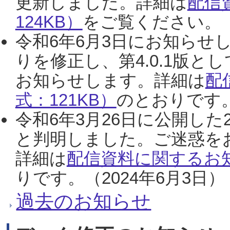
更新しました。詳細は
配信
124KB）
をご覧ください。（2
令和6年6月3日にお知らせし
りを修正し、第4.0.1版
お知らせします。詳細は
配
式：121KB）
のとおりです。
令和6年3月26日に公開した
と判明しました。ご迷惑を
詳細は
配信資料に関するお知
りです。（2024年6月3日）
過去のお知らせ