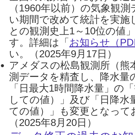
（1960年以前）の気象観
い期間で改めて統計を実施
との観測史上1～10位の値
す。詳細は「
お知らせ（PDF
い。（2025年9月17日）
アメダスの松島観測所（熊本
測データを精査し、降水量
「日最大1時間降水量」の「
しての値）」及び「日降水
ての値）」も変更となって
（2025年8月20日）