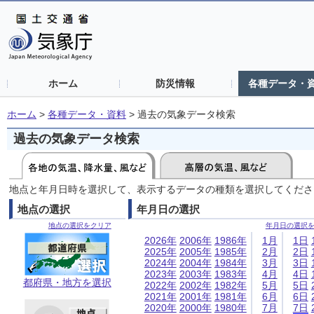
ホーム
防災情報
各種データ・
ホーム
>
各種データ・資料
>
過去の気象データ検索
過去の気象データ検索
地点と年月日時を選択して、表示するデータの種類を選択してくださ
地点の選択
年月日の選択
地点の選択をクリア
年月日の選択
2026年
2006年
1986年
1月
1日
2025年
2005年
1985年
2月
2日
2024年
2004年
1984年
3月
3日
2023年
2003年
1983年
4月
4日
都府県・地方を選択
2022年
2002年
1982年
5月
5日
2021年
2001年
1981年
6月
6日
2020年
2000年
1980年
7月
7日