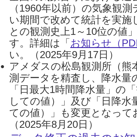
（1960年以前）の気象観
い期間で改めて統計を実施
との観測史上1～10位の値
す。詳細は「
お知らせ（PDF
い。（2025年9月17日）
アメダスの松島観測所（熊本
測データを精査し、降水量
「日最大1時間降水量」の「
しての値）」及び「日降水
ての値）」も変更となって
（2025年8月20日）