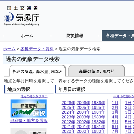
ホーム
防災情報
各種データ・
ホーム
>
各種データ・資料
>
過去の気象データ検索
過去の気象データ検索
地点と年月日時を選択して、表示するデータの種類を選択してくださ
地点の選択
年月日の選択
地点の選択をクリア
年月日の選択
2026年
2006年
1986年
1月
1日
2025年
2005年
1985年
2月
2日
2024年
2004年
1984年
3月
3日
2023年
2003年
1983年
4月
4日
都府県・地方を選択
2022年
2002年
1982年
5月
5日
2021年
2001年
1981年
6月
6日
2020年
2000年
1980年
7月
7日