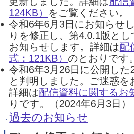
更新しました。詳細は
配信
124KB）
をご覧ください。（2
令和6年6月3日にお知らせし
りを修正し、第4.0.1版
お知らせします。詳細は
配
式：121KB）
のとおりです。
令和6年3月26日に公開した
と判明しました。ご迷惑を
詳細は
配信資料に関するお知
りです。（2024年6月3日）
過去のお知らせ