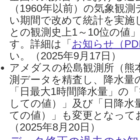
（1960年以前）の気象観
い期間で改めて統計を実施
との観測史上1～10位の値
す。詳細は「
お知らせ（PDF
い。（2025年9月17日）
アメダスの松島観測所（熊本
測データを精査し、降水量
「日最大1時間降水量」の「
しての値）」及び「日降水
ての値）」も変更となって
（2025年8月20日）