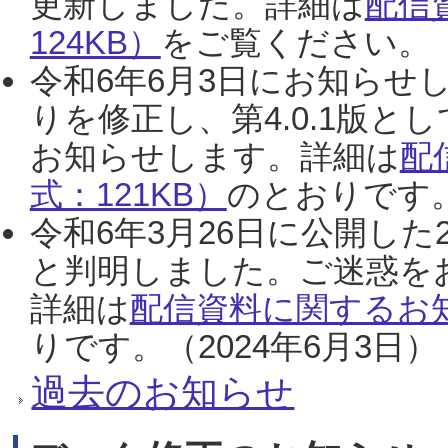
更新しました。詳細は
配信
124KB）
をご覧ください。（2
令和6年6月3日にお知らせし
りを修正し、第4.0.1版
お知らせします。詳細は
配
式：121KB）
のとおりです。
令和6年3月26日に公開した
と判明しました。ご迷惑を
詳細は
配信資料に関するお知
りです。（2024年6月3日）
過去のお知らせ