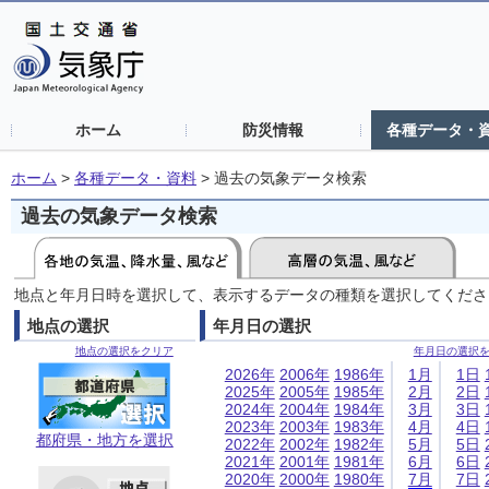
ホーム
防災情報
各種データ・
ホーム
>
各種データ・資料
>
過去の気象データ検索
過去の気象データ検索
地点と年月日時を選択して、表示するデータの種類を選択してくださ
地点の選択
年月日の選択
地点の選択をクリア
年月日の選択
2026年
2006年
1986年
1月
1日
2025年
2005年
1985年
2月
2日
2024年
2004年
1984年
3月
3日
2023年
2003年
1983年
4月
4日
都府県・地方を選択
2022年
2002年
1982年
5月
5日
2021年
2001年
1981年
6月
6日
2020年
2000年
1980年
7月
7日