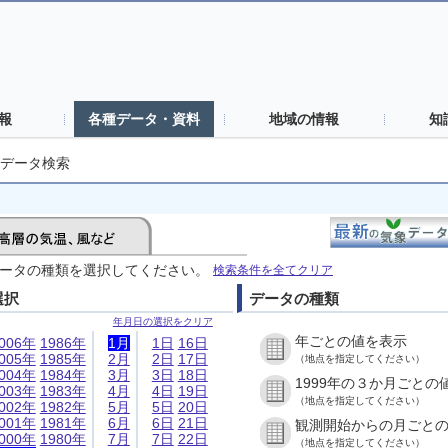
報
各種データ・資料
地域の情報
知
データ検索
ータの種類を選択してください。
検索条件を全てクリア
選択
データの種類
年月日の選択をクリア
年ごとの値を表示
006年
1986年
1月
1日
16日
005年
1985年
2月
2日
17日
（地点を指定してください）
004年
1984年
3月
3日
18日
1999年の３か月ごとの
003年
1983年
4月
4日
19日
（地点を指定してください）
002年
1982年
5月
5日
20日
001年
1981年
6月
6日
21日
観測開始からの月ごと
000年
1980年
7月
7日
22日
（地点を指定してください）