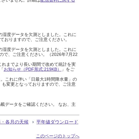
までの湿度データを欠測としました。これに
っておりますので、ご注意ください。
までの湿度データを欠測としました。これに
、ご注意ください。（2026年7月22
これまでより長い期間で改めて統計を実
「
お知らせ（PDF形式:219KB）
」をご
た。これに伴い「日最大1時間降水量」の
」も変更となっておりますので、ご注意
載データをご確認ください。 なお、主
節・各月の天候
平年値ダウンロード
このページのトップへ