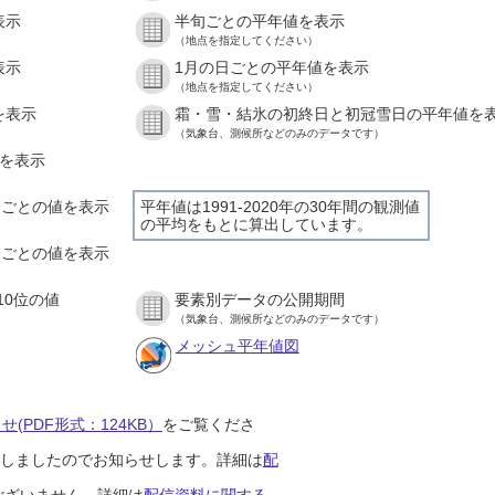
表示
半旬ごとの平年値を表示
（地点を指定してください）
表示
1月の日ごとの平年値を表示
（地点を指定してください）
を表示
霜・雪・結氷の初終日と初冠雪日の平年値を
（気象台、測候所などのみのデータです）
値を表示
時間ごとの値を表示
平年値は1991-2020年の30年間の観測値
の平均をもとに算出しています。
０分ごとの値を表示
10位の値
要素別データの公開期間
（気象台、測候所などのみのデータです）
メッシュ平年値図
(PDF形式：124KB）
をご覧くださ
開始しましたのでお知らせします。詳細は
配
ございません。詳細は
配信資料に関する