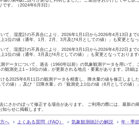
です。（2024年6月3日）
て、湿度計の不具合により、2026年1月1日から2026年4月13日
上1位の値（通年、1月、2月、3月及び4月としての値）」も変更とな
て、湿度計の不具合により、2026年3月1日から2026年4月22日
上1位の値（通年、3月及び4月としての値）」も変更となっておりますので
測データについて、過去（1960年以前）の気象観測データを用いて、
の観測史上1～10位の値」が更新される地点・要素があります。詳細は
ける2025年8月11日の観測データを精査し、降水量の値を修正しまし
しての値）」及び「日降水量」の「観測史上1位の値（8月としての値）
過去にさかのぼって修正する場合があります。 ご利用の際には、最新の掲
お知らせに掲載します。
る方へ
よくある質問（FAQ）
気象観測統計の解説
年・季