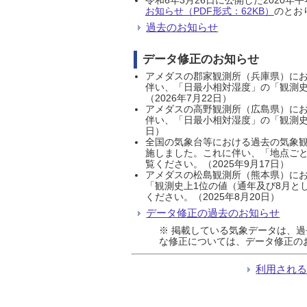
お知らせ（PDF形式：62KB）
のとおり
過去のお知らせ
データ修正のお知らせ
アメダスの郡家観測所（兵庫県）におい
伴い、「日最小相対湿度」の「観測史
（2026年7月22日）
アメダスの高野観測所（広島県）におい
伴い、「日最小相対湿度」の「観測史
日）
全国の気象台等における過去の気象観
施しました。これに伴い、「地点ごと
覧ください。（2025年9月17日）
アメダスの松島観測所（熊本県）にお
「観測史上1位の値（通年及び8月と
ください。（2025年8月20日）
データ修正の過去のお知らせ
※ 掲載している気象データは、
な修正については、データ修正の
利用され