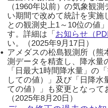
（1960年以前）の気象観
い期間で改めて統計を実施
との観測史上1～10位の値
す。詳細は「
お知らせ（PDF
い。（2025年9月17日）
アメダスの松島観測所（熊本
測データを精査し、降水量
「日最大1時間降水量」の「
しての値）」及び「日降水
ての値）」も変更となって
（2025年8月20日）