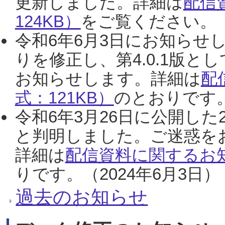
更新しました。詳細は
配信
124KB）
をご覧ください。（2
令和6年6月3日にお知らせし
りを修正し、第4.0.1版
お知らせします。詳細は
配
式：121KB）
のとおりです。
令和6年3月26日に公開した
と判明しました。ご迷惑を
詳細は
配信資料に関するお知
りです。（2024年6月3日）
過去のお知らせ