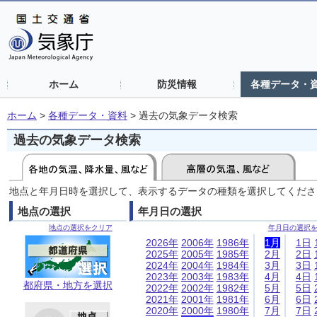
ホーム
防災情報
各種データ・
ホーム
>
各種データ・資料
>
過去の気象データ検索
過去の気象データ検索
地点と年月日時を選択して、表示するデータの種類を選択してくださ
地点の選択
年月日の選択
地点の選択をクリア
年月日の選択
2026年
2006年
1986年
1月
1日
2025年
2005年
1985年
2月
2日
2024年
2004年
1984年
3月
3日
2023年
2003年
1983年
4月
4日
都府県・地方を選択
2022年
2002年
1982年
5月
5日
2021年
2001年
1981年
6月
6日
2020年
2000年
1980年
7月
7日