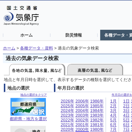
ホーム
防災情報
各種データ・
ホーム
>
各種データ・資料
>
過去の気象データ検索
過去の気象データ検索
地点と年月日時を選択して、表示するデータの種類を選択してくださ
地点の選択
年月日の選択
地点の選択をクリア
年月日の選択
2026年
2006年
1986年
1月
1日
2025年
2005年
1985年
2月
2日
2024年
2004年
1984年
3月
3日
2023年
2003年
1983年
4月
4日
都府県・地方を選択
2022年
2002年
1982年
5月
5日
2021年
2001年
1981年
6月
6日
2020年
2000年
1980年
7月
7日