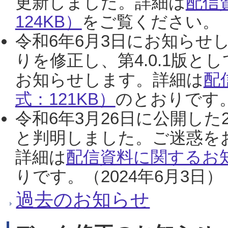
更新しました。詳細は
配信
124KB）
をご覧ください。（2
令和6年6月3日にお知らせし
りを修正し、第4.0.1版
お知らせします。詳細は
配
式：121KB）
のとおりです。
令和6年3月26日に公開した
と判明しました。ご迷惑を
詳細は
配信資料に関するお知
りです。（2024年6月3日）
過去のお知らせ