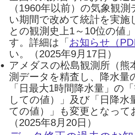
（1960年以前）の気象観
い期間で改めて統計を実施
との観測史上1～10位の値
す。詳細は「
お知らせ（PDF
い。（2025年9月17日）
アメダスの松島観測所（熊本
測データを精査し、降水量
「日最大1時間降水量」の「
しての値）」及び「日降水
ての値）」も変更となって
（2025年8月20日）