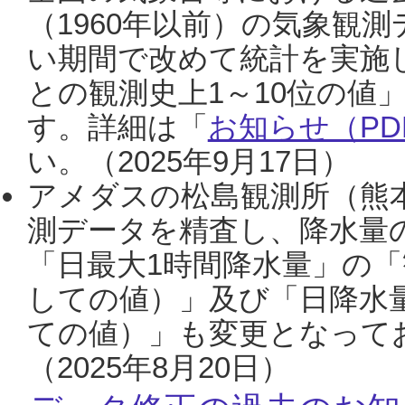
（1960年以前）の気象観
い期間で改めて統計を実施
との観測史上1～10位の値
す。詳細は「
お知らせ（PDF
い。（2025年9月17日）
アメダスの松島観測所（熊本
測データを精査し、降水量
「日最大1時間降水量」の「
しての値）」及び「日降水
ての値）」も変更となって
（2025年8月20日）