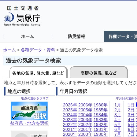
ホーム
防災情報
各種データ・
ホーム
>
各種データ・資料
>
過去の気象データ検索
過去の気象データ検索
地点と年月日時を選択して、表示するデータの種類を選択してくださ
地点の選択
年月日の選択
地点の選択をクリア
年月日の選択
2026年
2006年
1986年
1月
1日
2025年
2005年
1985年
2月
2日
2024年
2004年
1984年
3月
3日
2023年
2003年
1983年
4月
4日
都府県・地方を選択
2022年
2002年
1982年
5月
5日
2021年
2001年
1981年
6月
6日
2020年
2000年
1980年
7月
7日