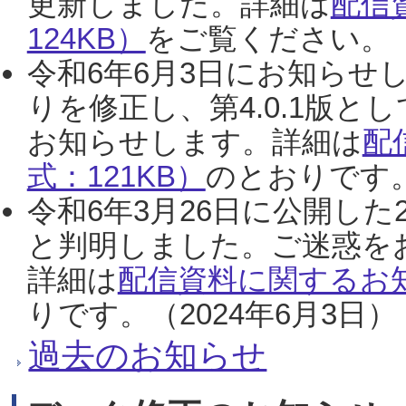
更新しました。詳細は
配信
124KB）
をご覧ください。（2
令和6年6月3日にお知らせし
りを修正し、第4.0.1版
お知らせします。詳細は
配
式：121KB）
のとおりです。
令和6年3月26日に公開した
と判明しました。ご迷惑を
詳細は
配信資料に関するお知
りです。（2024年6月3日）
過去のお知らせ