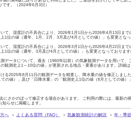
です。（2024年6月3日）
て、湿度計の不具合により、2026年1月1日から2026年4月13日
上1位の値（通年、1月、2月、3月及び4月としての値）」も変更とな
て、湿度計の不具合により、2026年3月1日から2026年4月22日
上1位の値（通年、3月及び4月としての値）」も変更となっておりますので
測データについて、過去（1960年以前）の気象観測データを用いて、
の観測史上1～10位の値」が更新される地点・要素があります。詳細は
ける2025年8月11日の観測データを精査し、降水量の値を修正しまし
しての値）」及び「日降水量」の「観測史上1位の値（8月としての値）
過去にさかのぼって修正する場合があります。 ご利用の際には、最新の掲
お知らせに掲載します。
る方へ
よくある質問（FAQ）
気象観測統計の解説
年・季