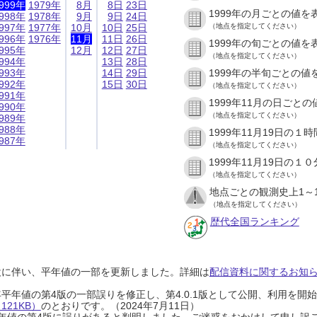
999年
1979年
8月
8日
23日
1999年の月ごとの値を
998年
1978年
9月
9日
24日
997年
1977年
10月
10日
25日
（地点を指定してください）
996年
1976年
11月
11日
26日
1999年の旬ごとの値を
995年
12月
12日
27日
（地点を指定してください）
994年
13日
28日
993年
14日
29日
1999年の半旬ごとの値
992年
15日
30日
（地点を指定してください）
991年
1999年11月の日ごと
990年
（地点を指定してください）
989年
988年
1999年11月19日の
987年
（地点を指定してください）
1999年11月19日の
（地点を指定してください）
地点ごとの観測史上1～
（地点を指定してください）
歴代全国ランキング
設に伴い、平年値の一部を更新しました。詳細は
配信資料に関するお知らせ
0年平年値の第4版の一部誤りを修正し、第4.0.1版として公開、利用を
21KB）
のとおりです。（2024年7月11日）
0年平年値の第4版に誤りがあると判明しました。ご迷惑をおかけして申し訳