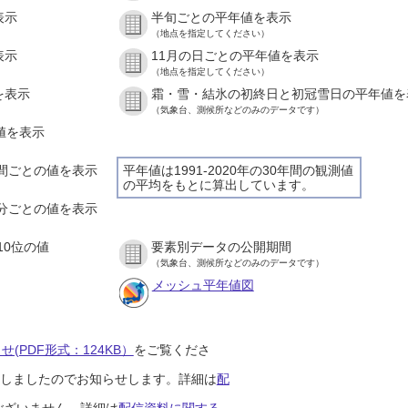
表示
半旬ごとの平年値を表示
（地点を指定してください）
表示
11月の日ごとの平年値を表示
（地点を指定してください）
を表示
霜・雪・結氷の初終日と初冠雪日の平年値を
（気象台、測候所などのみのデータです）
の値を表示
１時間ごとの値を表示
平年値は1991-2020年の30年間の観測値
の平均をもとに算出しています。
１０分ごとの値を表示
10位の値
要素別データの公開期間
（気象台、測候所などのみのデータです）
メッシュ平年値図
(PDF形式：124KB）
をご覧くださ
開始しましたのでお知らせします。詳細は
配
ございません。詳細は
配信資料に関する