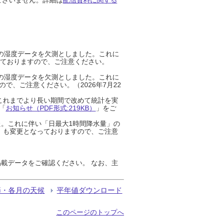
までの湿度データを欠測としました。これに
っておりますので、ご注意ください。
までの湿度データを欠測としました。これに
、ご注意ください。（2026年7月22
これまでより長い期間で改めて統計を実
「
お知らせ（PDF形式:219KB）
」をご
た。これに伴い「日最大1時間降水量」の
」も変更となっておりますので、ご注意
載データをご確認ください。 なお、主
節・各月の天候
平年値ダウンロード
このページのトップへ