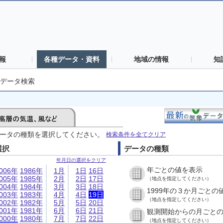
報
各種データ・資料
地域の情報
知
データ検索
ータの種類を選択してください。
検索条件を全てクリア
選択
データの種類
年月日の選択をクリア
年ごとの値を表示
006年
1986年
1月
1日
16日
005年
1985年
2月
2日
17日
（地点を指定してください）
004年
1984年
3月
3日
18日
1999年の３か月ごとの
003年
1983年
4月
4日
19日
（地点を指定してください）
002年
1982年
5月
5日
20日
001年
1981年
6月
6日
21日
観測開始からの月ごと
000年
1980年
7月
7日
22日
（地点を指定してください）