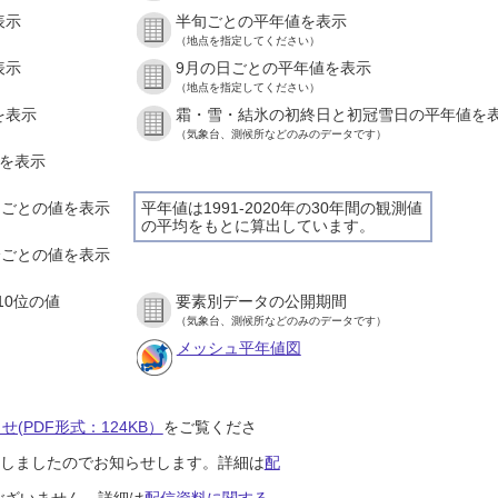
表示
半旬ごとの平年値を表示
（地点を指定してください）
表示
9月の日ごとの平年値を表示
（地点を指定してください）
を表示
霜・雪・結氷の初終日と初冠雪日の平年値を
（気象台、測候所などのみのデータです）
値を表示
時間ごとの値を表示
平年値は1991-2020年の30年間の観測値
の平均をもとに算出しています。
０分ごとの値を表示
10位の値
要素別データの公開期間
（気象台、測候所などのみのデータです）
メッシュ平年値図
(PDF形式：124KB）
をご覧くださ
開始しましたのでお知らせします。詳細は
配
ございません。詳細は
配信資料に関する