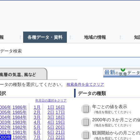
報
各種データ・資料
地域の情報
知
データ検索
ータの種類を選択してください。
検索条件を全てクリア
選択
データの種類
年月日の選択をクリア
年ごとの値を表示
006年
1986年
1月
1日
16日
005年
1985年
2月
2日
17日
（地点を指定してください）
004年
1984年
3月
3日
18日
2000年の３か月ごとの
003年
1983年
4月
4日
19日
（地点を指定してください）
002年
1982年
5月
5日
20日
001年
1981年
6月
6日
21日
観測開始からの月ごと
000年
1980年
7月
7日
22日
（地点を指定してください）