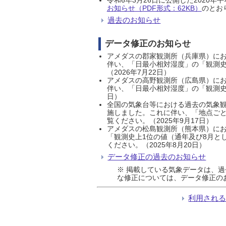
お知らせ（PDF形式：62KB）
のとおり
過去のお知らせ
データ修正のお知らせ
アメダスの郡家観測所（兵庫県）におい
伴い、「日最小相対湿度」の「観測史
（2026年7月22日）
アメダスの高野観測所（広島県）におい
伴い、「日最小相対湿度」の「観測史
日）
全国の気象台等における過去の気象観
施しました。これに伴い、「地点ごと
覧ください。（2025年9月17日）
アメダスの松島観測所（熊本県）にお
「観測史上1位の値（通年及び8月と
ください。（2025年8月20日）
データ修正の過去のお知らせ
※ 掲載している気象データは、
な修正については、データ修正の
利用され