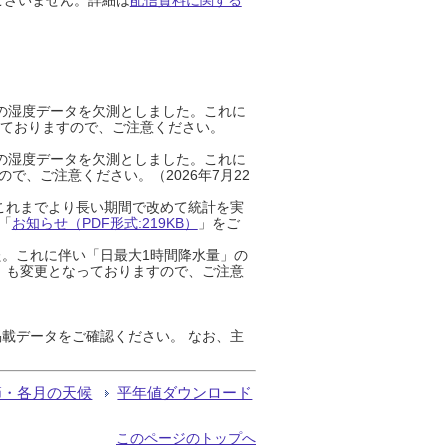
までの湿度データを欠測としました。これに
っておりますので、ご注意ください。
までの湿度データを欠測としました。これに
、ご注意ください。（2026年7月22
これまでより長い期間で改めて統計を実
「
お知らせ（PDF形式:219KB）
」をご
た。これに伴い「日最大1時間降水量」の
」も変更となっておりますので、ご注意
載データをご確認ください。 なお、主
節・各月の天候
平年値ダウンロード
このページのトップへ