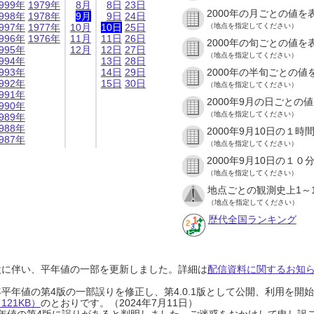
999年
1979年
8月
8日
23日
2000年の月ごとの値を
998年
1978年
9月
9日
24日
997年
1977年
10月
10日
25日
（地点を指定してください）
996年
1976年
11月
11日
26日
2000年の旬ごとの値を
995年
12月
12日
27日
（地点を指定してください）
994年
13日
28日
993年
14日
29日
2000年の半旬ごとの値
992年
15日
30日
（地点を指定してください）
991年
2000年9月の日ごとの
990年
（地点を指定してください）
989年
988年
2000年9月10日の１
987年
（地点を指定してください）
2000年9月10日の１
（地点を指定してください）
地点ごとの観測史上1～
（地点を指定してください）
歴代全国ランキング
設に伴い、平年値の一部を更新しました。詳細は
配信資料に関するお知らせ
0年平年値の第4版の一部誤りを修正し、第4.0.1版として公開、利用を
21KB）
のとおりです。（2024年7月11日）
0年平年値の第4版に誤りがあると判明しました。ご迷惑をおかけして申し訳