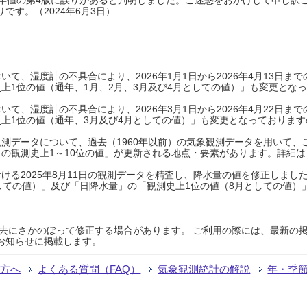
です。（2024年6月3日）
て、湿度計の不具合により、2026年1月1日から2026年4月13日
上1位の値（通年、1月、2月、3月及び4月としての値）」も変更とな
て、湿度計の不具合により、2026年3月1日から2026年4月22日
上1位の値（通年、3月及び4月としての値）」も変更となっておりますので
測データについて、過去（1960年以前）の気象観測データを用いて、
の観測史上1～10位の値」が更新される地点・要素があります。詳細は
ける2025年8月11日の観測データを精査し、降水量の値を修正しまし
しての値）」及び「日降水量」の「観測史上1位の値（8月としての値）
過去にさかのぼって修正する場合があります。 ご利用の際には、最新の掲
お知らせに掲載します。
る方へ
よくある質問（FAQ）
気象観測統計の解説
年・季