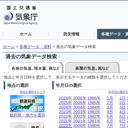
ホーム
防災情報
各種データ・
ホーム
>
各種データ・資料
>
過去の気象データ検索
過去の気象データ検索
地点と年月日時を選択して、表示するデータの種類を選択してくださ
地点の選択
年月日の選択
地点の選択をクリア
年月日の選択
2026年
2006年
1986年
1月
1日
2025年
2005年
1985年
2月
2日
2024年
2004年
1984年
3月
3日
2023年
2003年
1983年
4月
4日
都府県・地方を選択
2022年
2002年
1982年
5月
5日
2021年
2001年
1981年
6月
6日
2020年
2000年
1980年
7月
7日