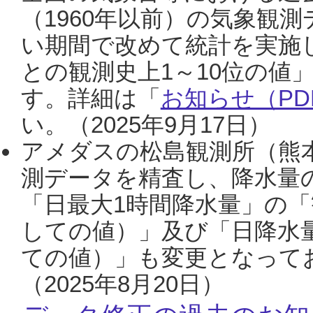
（1960年以前）の気象観
い期間で改めて統計を実施
との観測史上1～10位の値
す。詳細は「
お知らせ（PDF
い。（2025年9月17日）
アメダスの松島観測所（熊本
測データを精査し、降水量
「日最大1時間降水量」の「
しての値）」及び「日降水
ての値）」も変更となって
（2025年8月20日）