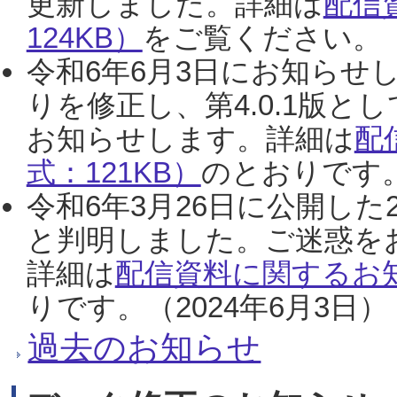
更新しました。詳細は
配信
124KB）
をご覧ください。（2
令和6年6月3日にお知らせし
りを修正し、第4.0.1版
お知らせします。詳細は
配
式：121KB）
のとおりです。
令和6年3月26日に公開した
と判明しました。ご迷惑を
詳細は
配信資料に関するお知
りです。（2024年6月3日）
過去のお知らせ