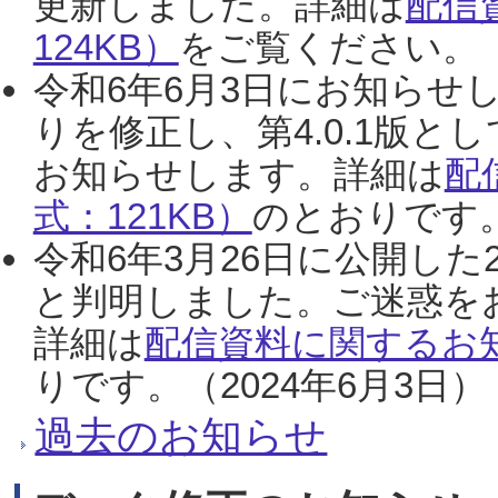
更新しました。詳細は
配信
124KB）
をご覧ください。（2
令和6年6月3日にお知らせし
りを修正し、第4.0.1版
お知らせします。詳細は
配
式：121KB）
のとおりです。
令和6年3月26日に公開した
と判明しました。ご迷惑を
詳細は
配信資料に関するお知
りです。（2024年6月3日）
過去のお知らせ