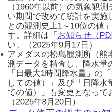
（1960年以前）の気象観
い期間で改めて統計を実施
との観測史上1～10位の値
す。詳細は「
お知らせ（PDF
い。（2025年9月17日）
アメダスの松島観測所（熊本
測データを精査し、降水量
「日最大1時間降水量」の「
しての値）」及び「日降水
ての値）」も変更となって
（2025年8月20日）