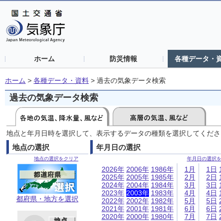
ホーム
防災情報
各種データ・
ホーム
>
各種データ・資料
>
過去の気象データ検索
過去の気象データ検索
地点と年月日時を選択して、表示するデータの種類を選択してくださ
地点の選択
年月日の選択
地点の選択をクリア
年月日の選択
2026年
2006年
1986年
1月
1日
2025年
2005年
1985年
2月
2日
2024年
2004年
1984年
3月
3日
2023年
2003年
1983年
4月
4日
都府県・地方を選択
2022年
2002年
1982年
5月
5日
2021年
2001年
1981年
6月
6日
2020年
2000年
1980年
7月
7日