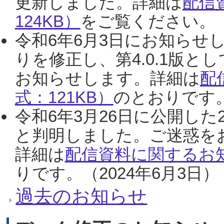
更新しました。詳細は
配信
124KB）
をご覧ください。（2
令和6年6月3日にお知らせし
りを修正し、第4.0.1版
お知らせします。詳細は
配
式：121KB）
のとおりです。
令和6年3月26日に公開した
と判明しました。ご迷惑を
詳細は
配信資料に関するお知
りです。（2024年6月3日）
過去のお知らせ