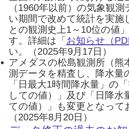
（1960年以前）の気象観
い期間で改めて統計を実施
との観測史上1～10位の値
す。詳細は「
お知らせ（PDF
い。（2025年9月17日）
アメダスの松島観測所（熊本
測データを精査し、降水量
「日最大1時間降水量」の「
しての値）」及び「日降水
ての値）」も変更となって
（2025年8月20日）