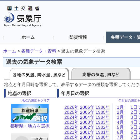
ホーム
防災情報
各種データ・
ホーム
>
各種データ・資料
>
過去の気象データ検索
過去の気象データ検索
地点と年月日時を選択して、表示するデータの種類を選択してくださ
地点の選択
年月日の選択
地点の選択をクリア
年月日の選択
2026年
2006年
1986年
1月
1日
2025年
2005年
1985年
2月
2日
2024年
2004年
1984年
3月
3日
2023年
2003年
1983年
4月
4日
都府県・地方を選択
2022年
2002年
1982年
5月
5日
2021年
2001年
1981年
6月
6日
2020年
2000年
1980年
7月
7日