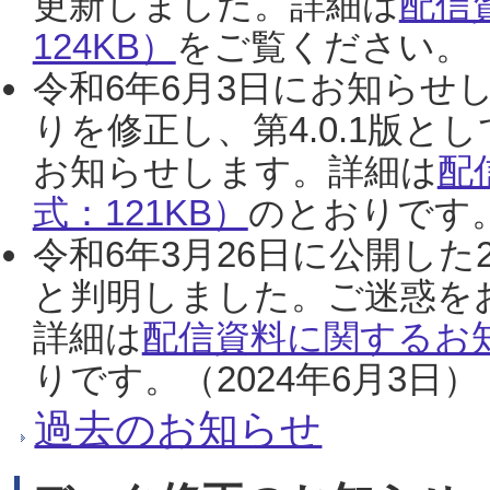
更新しました。詳細は
配信
124KB）
をご覧ください。（2
令和6年6月3日にお知らせし
りを修正し、第4.0.1版
お知らせします。詳細は
配
式：121KB）
のとおりです。
令和6年3月26日に公開した
と判明しました。ご迷惑を
詳細は
配信資料に関するお知
りです。（2024年6月3日）
過去のお知らせ