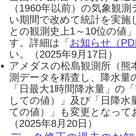
（1960年以前）の気象観
い期間で改めて統計を実施
との観測史上1～10位の値
す。詳細は「
お知らせ（PDF
い。（2025年9月17日）
アメダスの松島観測所（熊本
測データを精査し、降水量
「日最大1時間降水量」の「
しての値）」及び「日降水
ての値）」も変更となって
（2025年8月20日）