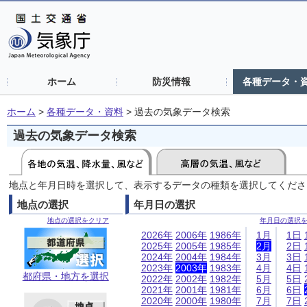
ホーム
防災情報
各種データ・
ホーム
>
各種データ・資料
>
過去の気象データ検索
過去の気象データ検索
地点と年月日時を選択して、表示するデータの種類を選択してくださ
地点の選択
年月日の選択
地点の選択をクリア
年月日の選択
2026年
2006年
1986年
1月
1日
2025年
2005年
1985年
2月
2日
2024年
2004年
1984年
3月
3日
2023年
2003年
1983年
4月
4日
都府県・地方を選択
2022年
2002年
1982年
5月
5日
2021年
2001年
1981年
6月
6日
2020年
2000年
1980年
7月
7日