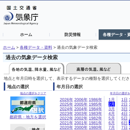
ホーム
防災情報
各種データ・
ホーム
>
各種データ・資料
>
過去の気象データ検索
過去の気象データ検索
地点と年月日時を選択して、表示するデータの種類を選択してくださ
地点の選択
年月日の選択
地点の選択をクリア
年月日の選択
2026年
2006年
1986年
1月
1日
2025年
2005年
1985年
2月
2日
2024年
2004年
1984年
3月
3日
2023年
2003年
1983年
4月
4日
都府県・地方を選択
2022年
2002年
1982年
5月
5日
2021年
2001年
1981年
6月
6日
2020年
2000年
1980年
7月
7日