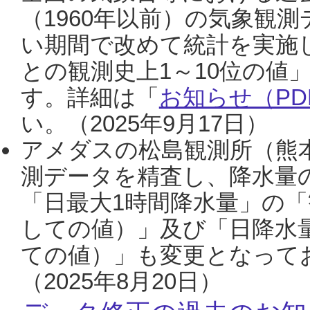
（1960年以前）の気象観
い期間で改めて統計を実施
との観測史上1～10位の値
す。詳細は「
お知らせ（PDF
い。（2025年9月17日）
アメダスの松島観測所（熊本
測データを精査し、降水量
「日最大1時間降水量」の「
しての値）」及び「日降水
ての値）」も変更となって
（2025年8月20日）