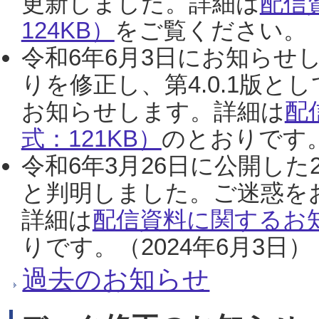
更新しました。詳細は
配信
124KB）
をご覧ください。（2
令和6年6月3日にお知らせし
りを修正し、第4.0.1版
お知らせします。詳細は
配
式：121KB）
のとおりです。
令和6年3月26日に公開した
と判明しました。ご迷惑を
詳細は
配信資料に関するお知
りです。（2024年6月3日）
過去のお知らせ