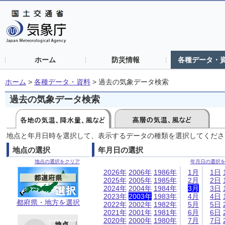
ホーム
防災情報
各種データ・
ホーム
>
各種データ・資料
>
過去の気象データ検索
過去の気象データ検索
地点と年月日時を選択して、表示するデータの種類を選択してくださ
地点の選択
年月日の選択
地点の選択をクリア
年月日の選択
2026年
2006年
1986年
1月
1日
2025年
2005年
1985年
2月
2日
2024年
2004年
1984年
3月
3日
2023年
2003年
1983年
4月
4日
都府県・地方を選択
2022年
2002年
1982年
5月
5日
2021年
2001年
1981年
6月
6日
2020年
2000年
1980年
7月
7日