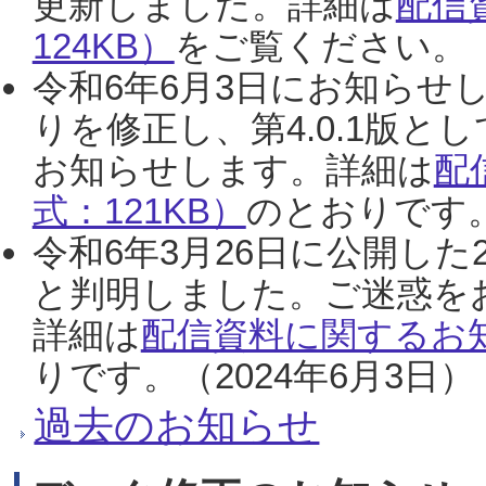
更新しました。詳細は
配信
124KB）
をご覧ください。（2
令和6年6月3日にお知らせし
りを修正し、第4.0.1版
お知らせします。詳細は
配
式：121KB）
のとおりです。
令和6年3月26日に公開した
と判明しました。ご迷惑を
詳細は
配信資料に関するお知
りです。（2024年6月3日）
過去のお知らせ