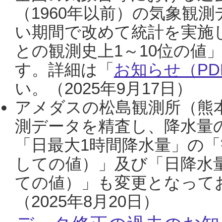
（1960年以前）の気象観
い期間で改めて統計を実施
との観測史上1～10位の値
す。詳細は「
お知らせ（PDF
い。（2025年9月17日）
アメダスの松島観測所（熊本
測データを精査し、降水量
「日最大1時間降水量」の「
しての値）」及び「日降水
ての値）」も変更となって
（2025年8月20日）