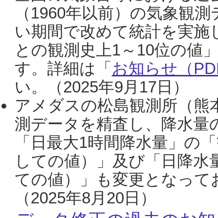
（1960年以前）の気象観
い期間で改めて統計を実施
との観測史上1～10位の値
す。詳細は「
お知らせ（PDF
い。（2025年9月17日）
アメダスの松島観測所（熊本
測データを精査し、降水量
「日最大1時間降水量」の「
しての値）」及び「日降水
ての値）」も変更となって
（2025年8月20日）