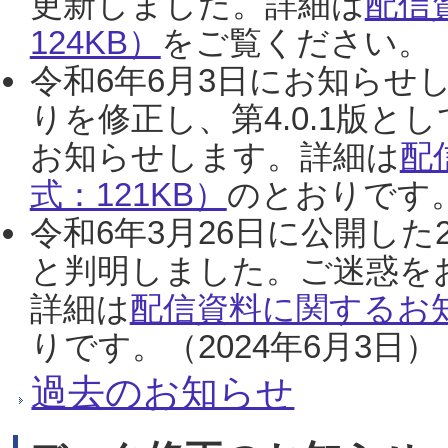
更新しました。詳細は
配信
124KB）
をご覧ください。（2
令和6年6月3日にお知らせし
りを修正し、第4.0.1版
お知らせします。詳細は
配
式：121KB）
のとおりです。
令和6年3月26日に公開した
と判明しました。ご迷惑を
詳細は
配信資料に関するお知
りです。（2024年6月3日）
過去のお知らせ