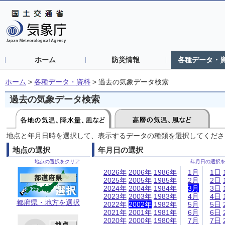
ホーム
防災情報
各種データ・
ホーム
>
各種データ・資料
>
過去の気象データ検索
過去の気象データ検索
地点と年月日時を選択して、表示するデータの種類を選択してくださ
地点の選択
年月日の選択
地点の選択をクリア
年月日の選択
2026年
2006年
1986年
1月
1日
2025年
2005年
1985年
2月
2日
2024年
2004年
1984年
3月
3日
2023年
2003年
1983年
4月
4日
都府県・地方を選択
2022年
2002年
1982年
5月
5日
2021年
2001年
1981年
6月
6日
2020年
2000年
1980年
7月
7日