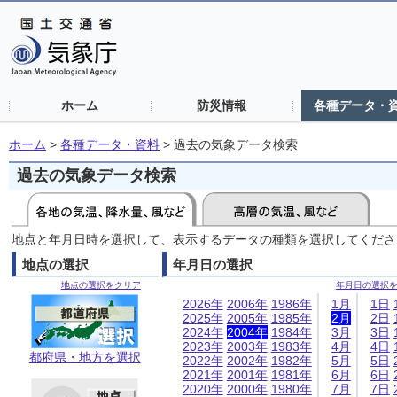
ホーム
防災情報
各種データ・
ホーム
>
各種データ・資料
>
過去の気象データ検索
過去の気象データ検索
地点と年月日時を選択して、表示するデータの種類を選択してくださ
地点の選択
年月日の選択
地点の選択をクリア
年月日の選択
2026年
2006年
1986年
1月
1日
2025年
2005年
1985年
2月
2日
2024年
2004年
1984年
3月
3日
2023年
2003年
1983年
4月
4日
都府県・地方を選択
2022年
2002年
1982年
5月
5日
2021年
2001年
1981年
6月
6日
2020年
2000年
1980年
7月
7日