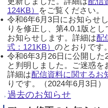
更新しました。詳細は
配信
124KB）
をご覧ください。（2
令和6年6月3日にお知らせし
りを修正し、第4.0.1版
お知らせします。詳細は
配
式：121KB）
のとおりです。
令和6年3月26日に公開した
と判明しました。ご迷惑を
詳細は
配信資料に関するお知
りです。（2024年6月3日）
過去のお知らせ