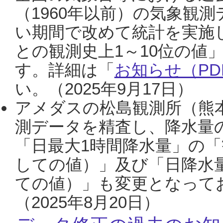
（1960年以前）の気象観
い期間で改めて統計を実施
との観測史上1～10位の値
す。詳細は「
お知らせ（PDF
い。（2025年9月17日）
アメダスの松島観測所（熊本
測データを精査し、降水量
「日最大1時間降水量」の「
しての値）」及び「日降水
ての値）」も変更となって
（2025年8月20日）