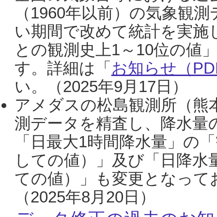
（1960年以前）の気象観
い期間で改めて統計を実施
との観測史上1～10位の値
す。詳細は「
お知らせ（PDF
い。（2025年9月17日）
アメダスの松島観測所（熊本
測データを精査し、降水量
「日最大1時間降水量」の「
しての値）」及び「日降水
ての値）」も変更となって
（2025年8月20日）