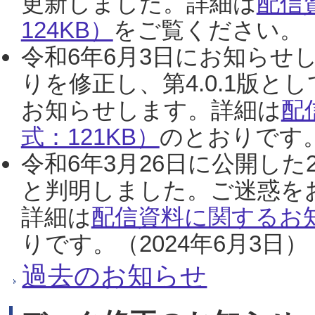
更新しました。詳細は
配信
124KB）
をご覧ください。（2
令和6年6月3日にお知らせし
りを修正し、第4.0.1版
お知らせします。詳細は
配
式：121KB）
のとおりです。
令和6年3月26日に公開した
と判明しました。ご迷惑を
詳細は
配信資料に関するお知
りです。（2024年6月3日）
過去のお知らせ