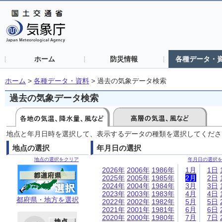
ホーム
防災情報
各種データ・
ホーム
>
各種データ・資料
>
過去の気象データ検索
過去の気象データ検索
地点と年月日時を選択して、表示するデータの種類を選択してくださ
地点の選択
年月日の選択
地点の選択をクリア
年月日の選択
2026年
2006年
1986年
1月
1日
2025年
2005年
1985年
2月
2日
2024年
2004年
1984年
3月
3日
2023年
2003年
1983年
4月
4日
都府県・地方を選択
2022年
2002年
1982年
5月
5日
2021年
2001年
1981年
6月
6日
2020年
2000年
1980年
7月
7日