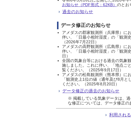
お知らせ（PDF形式：62KB）
のとおり
過去のお知らせ
データ修正のお知らせ
アメダスの郡家観測所（兵庫県）におい
伴い、「日最小相対湿度」の「観測史
（2026年7月22日）
アメダスの高野観測所（広島県）におい
伴い、「日最小相対湿度」の「観測史
日）
全国の気象台等における過去の気象観
施しました。これに伴い、「地点ごと
覧ください。（2025年9月17日）
アメダスの松島観測所（熊本県）にお
「観測史上1位の値（通年及び8月と
ください。（2025年8月20日）
データ修正の過去のお知らせ
※ 掲載している気象データは、
な修正については、データ修正の
利用され