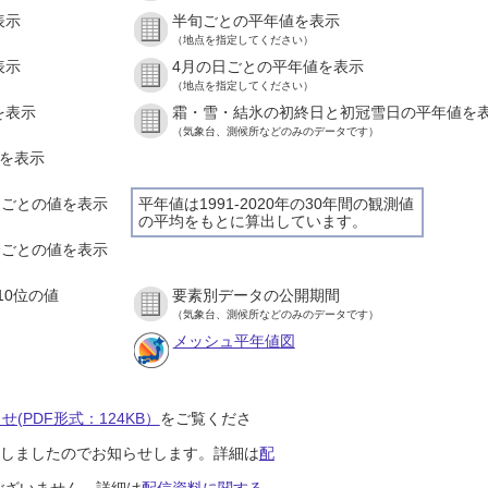
表示
半旬ごとの平年値を表示
（地点を指定してください）
表示
4月の日ごとの平年値を表示
（地点を指定してください）
を表示
霜・雪・結氷の初終日と初冠雪日の平年値を
（気象台、測候所などのみのデータです）
値を表示
時間ごとの値を表示
平年値は1991-2020年の30年間の観測値
の平均をもとに算出しています。
０分ごとの値を表示
10位の値
要素別データの公開期間
（気象台、測候所などのみのデータです）
メッシュ平年値図
(PDF形式：124KB）
をご覧くださ
開始しましたのでお知らせします。詳細は
配
ございません。詳細は
配信資料に関する