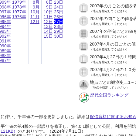
999年
1979年
8月
8日
23日
2007年の月ごとの値を
998年
1978年
9月
9日
24日
997年
1977年
10月
10日
25日
（地点を指定してください）
996年
1976年
11月
11日
26日
2007年の旬ごとの値を
995年
12月
12日
27日
（地点を指定してください）
994年
13日
28日
993年
14日
29日
2007年の半旬ごとの値
992年
15日
30日
（地点を指定してください）
991年
2007年4月の日ごとの
990年
（地点を指定してください）
989年
988年
2007年4月27日の１
987年
（地点を指定してください）
2007年4月27日の１
（地点を指定してください）
地点ごとの観測史上1～
（地点を指定してください）
歴代全国ランキング
設に伴い、平年値の一部を更新しました。詳細は
配信資料に関するお知らせ
0年平年値の第4版の一部誤りを修正し、第4.0.1版として公開、利用を
21KB）
のとおりです。（2024年7月11日）
0年平年値の第4版に誤りがあると判明しました。ご迷惑をおかけして申し訳