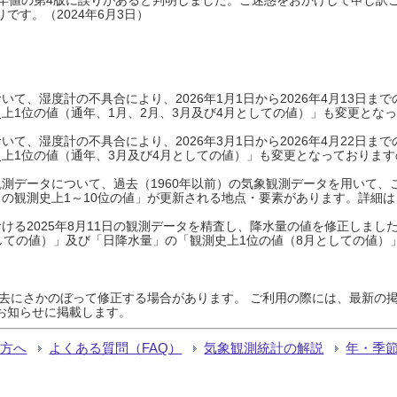
です。（2024年6月3日）
て、湿度計の不具合により、2026年1月1日から2026年4月13日
上1位の値（通年、1月、2月、3月及び4月としての値）」も変更とな
て、湿度計の不具合により、2026年3月1日から2026年4月22日
上1位の値（通年、3月及び4月としての値）」も変更となっておりますので
測データについて、過去（1960年以前）の気象観測データを用いて、
の観測史上1～10位の値」が更新される地点・要素があります。詳細は
ける2025年8月11日の観測データを精査し、降水量の値を修正しまし
しての値）」及び「日降水量」の「観測史上1位の値（8月としての値）
過去にさかのぼって修正する場合があります。 ご利用の際には、最新の掲
お知らせに掲載します。
る方へ
よくある質問（FAQ）
気象観測統計の解説
年・季