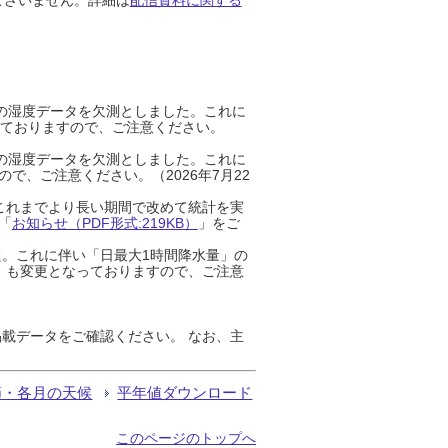
までの湿度データを欠測としました。これに
っておりますので、ご注意ください。
までの湿度データを欠測としました。これに
、ご注意ください。（2026年7月22
これまでより長い期間で改めて統計を実
「
お知らせ（PDF形式:219KB）
」をご
た。これに伴い「日最大1時間降水量」の
」も変更となっておりますので、ご注意
載データをご確認ください。 なお、主
節・各月の天候
平年値ダウンロード
このページのトップへ