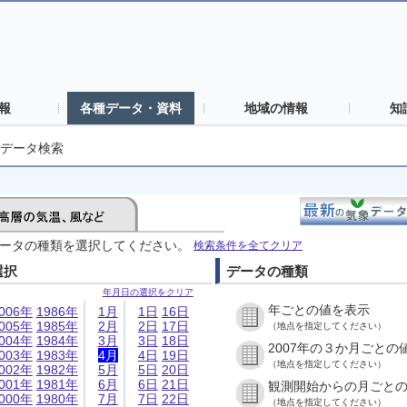
報
各種データ・資料
地域の情報
知
データ検索
ータの種類を選択してください。
検索条件を全てクリア
選択
データの種類
年月日の選択をクリア
年ごとの値を表示
006年
1986年
1月
1日
16日
005年
1985年
2月
2日
17日
（地点を指定してください）
004年
1984年
3月
3日
18日
2007年の３か月ごとの
003年
1983年
4月
4日
19日
（地点を指定してください）
002年
1982年
5月
5日
20日
001年
1981年
6月
6日
21日
観測開始からの月ごと
000年
1980年
7月
7日
22日
（地点を指定してください）