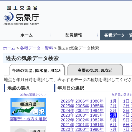
ホーム
防災情報
各種データ・
ホーム
>
各種データ・資料
>
過去の気象データ検索
過去の気象データ検索
地点と年月日時を選択して、表示するデータの種類を選択してくださ
地点の選択
年月日の選択
地点の選択をクリア
年月日の選択
2026年
2006年
1986年
1月
1日
2025年
2005年
1985年
2月
2日
2024年
2004年
1984年
3月
3日
2023年
2003年
1983年
4月
4日
都府県・地方を選択
2022年
2002年
1982年
5月
5日
2021年
2001年
1981年
6月
6日
2020年
2000年
1980年
7月
7日