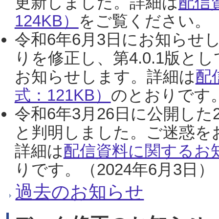
更新しました。詳細は
配信
124KB）
をご覧ください。（2
令和6年6月3日にお知らせし
りを修正し、第4.0.1版
お知らせします。詳細は
配
式：121KB）
のとおりです。
令和6年3月26日に公開した
と判明しました。ご迷惑を
詳細は
配信資料に関するお知
りです。（2024年6月3日）
過去のお知らせ