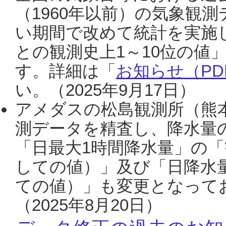
（1960年以前）の気象観
い期間で改めて統計を実施
との観測史上1～10位の値
す。詳細は「
お知らせ（PDF
い。（2025年9月17日）
アメダスの松島観測所（熊本
測データを精査し、降水量
「日最大1時間降水量」の「
しての値）」及び「日降水
ての値）」も変更となって
（2025年8月20日）