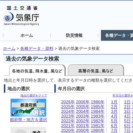
ホーム
防災情報
各種データ・
ホーム
>
各種データ・資料
>
過去の気象データ検索
過去の気象データ検索
地点と年月日時を選択して、表示するデータの種類を選択してくださ
地点の選択
年月日の選択
地点の選択をクリア
年月日の選択
2026年
2006年
1986年
1月
1日
2025年
2005年
1985年
2月
2日
2024年
2004年
1984年
3月
3日
2023年
2003年
1983年
4月
4日
都府県・地方を選択
2022年
2002年
1982年
5月
5日
2021年
2001年
1981年
6月
6日
2020年
2000年
1980年
7月
7日