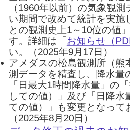
（1960年以前）の気象観
い期間で改めて統計を実施
との観測史上1～10位の値
す。詳細は「
お知らせ（PDF
い。（2025年9月17日）
アメダスの松島観測所（熊本
測データを精査し、降水量
「日最大1時間降水量」の「
しての値）」及び「日降水
ての値）」も変更となって
（2025年8月20日）