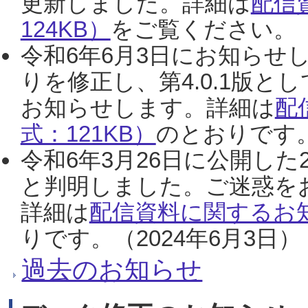
更新しました。詳細は
配信
124KB）
をご覧ください。（2
令和6年6月3日にお知らせし
りを修正し、第4.0.1版
お知らせします。詳細は
配
式：121KB）
のとおりです。
令和6年3月26日に公開した
と判明しました。ご迷惑を
詳細は
配信資料に関するお知
りです。（2024年6月3日）
過去のお知らせ