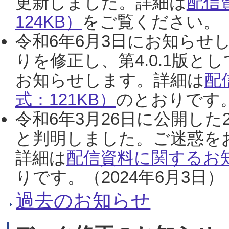
更新しました。詳細は
配信
124KB）
をご覧ください。（2
令和6年6月3日にお知らせし
りを修正し、第4.0.1版
お知らせします。詳細は
配
式：121KB）
のとおりです。
令和6年3月26日に公開した
と判明しました。ご迷惑を
詳細は
配信資料に関するお知
りです。（2024年6月3日）
過去のお知らせ