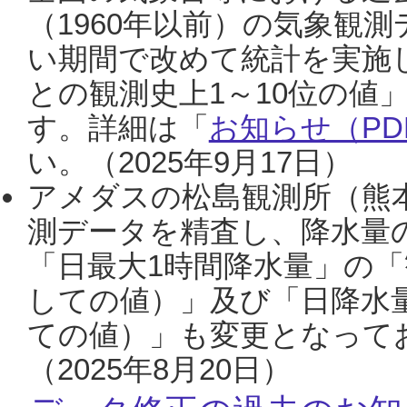
（1960年以前）の気象観
い期間で改めて統計を実施
との観測史上1～10位の値
す。詳細は「
お知らせ（PDF
い。（2025年9月17日）
アメダスの松島観測所（熊本
測データを精査し、降水量
「日最大1時間降水量」の「
しての値）」及び「日降水
ての値）」も変更となって
（2025年8月20日）