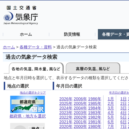
ホーム
防災情報
各種データ・
ホーム
>
各種データ・資料
>
過去の気象データ検索
過去の気象データ検索
地点と年月日時を選択して、表示するデータの種類を選択してくださ
地点の選択
年月日の選択
地点の選択をクリア
年月日の選択
2026年
2006年
1986年
1月
1日
2025年
2005年
1985年
2月
2日
2024年
2004年
1984年
3月
3日
2023年
2003年
1983年
4月
4日
都府県・地方を選択
2022年
2002年
1982年
5月
5日
2021年
2001年
1981年
6月
6日
2020年
2000年
1980年
7月
7日