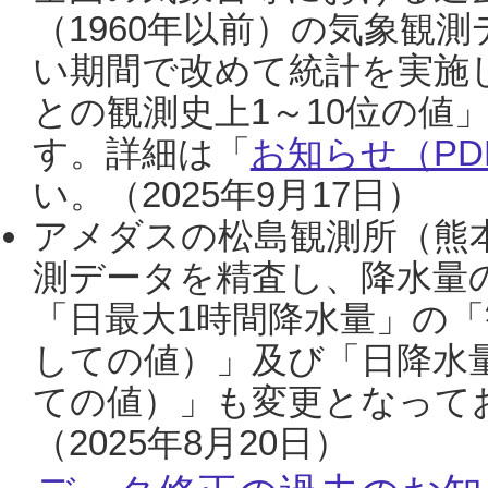
（1960年以前）の気象観
い期間で改めて統計を実施
との観測史上1～10位の値
す。詳細は「
お知らせ（PDF
い。（2025年9月17日）
アメダスの松島観測所（熊本
測データを精査し、降水量
「日最大1時間降水量」の「
しての値）」及び「日降水
ての値）」も変更となって
（2025年8月20日）