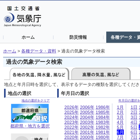
ホーム
防災情報
各種データ・
ホーム
>
各種データ・資料
>
過去の気象データ検索
過去の気象データ検索
地点と年月日時を選択して、表示するデータの種類を選択してくださ
地点の選択
年月日の選択
地点の選択をクリア
年月日の選択
2026年
2006年
1986年
1月
1日
2025年
2005年
1985年
2月
2日
2024年
2004年
1984年
3月
3日
2023年
2003年
1983年
4月
4日
都府県・地方を選択
2022年
2002年
1982年
5月
5日
2021年
2001年
1981年
6月
6日
2020年
2000年
1980年
7月
7日