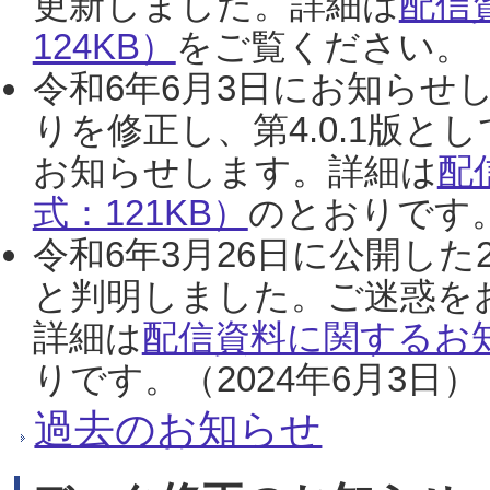
更新しました。詳細は
配信
124KB）
をご覧ください。（2
令和6年6月3日にお知らせし
りを修正し、第4.0.1版
お知らせします。詳細は
配
式：121KB）
のとおりです。
令和6年3月26日に公開した
と判明しました。ご迷惑を
詳細は
配信資料に関するお知
りです。（2024年6月3日）
過去のお知らせ