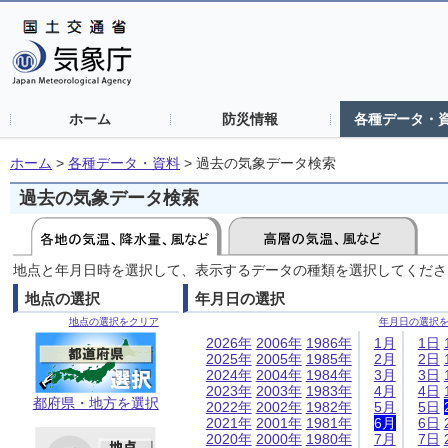
ホーム
防災情報
各種データ・
ホーム
>
各種データ・資料
>
過去の気象データ検索
過去の気象データ検索
地点と年月日時を選択して、表示するデータの種類を選択してくださ
地点の選択
年月日の選択
地点の選択をクリア
年月日の選択
2026年
2006年
1986年
1月
1日
2025年
2005年
1985年
2月
2日
2024年
2004年
1984年
3月
3日
2023年
2003年
1983年
4月
4日
都府県・地方を選択
2022年
2002年
1982年
5月
5日
2021年
2001年
1981年
6月
6日
2020年
2000年
1980年
7月
7日