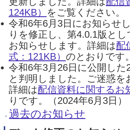
更新しました。詳細は
配信
124KB）
をご覧ください。（2
令和6年6月3日にお知らせし
りを修正し、第4.0.1版
お知らせします。詳細は
配
式：121KB）
のとおりです。
令和6年3月26日に公開した
と判明しました。ご迷惑を
詳細は
配信資料に関するお知
りです。（2024年6月3日）
過去のお知らせ