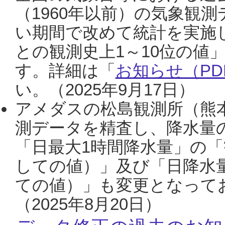
（1960年以前）の気象観
い期間で改めて統計を実施
との観測史上1～10位の値
す。詳細は「
お知らせ（PDF
い。（2025年9月17日）
アメダスの松島観測所（熊本
測データを精査し、降水量
「日最大1時間降水量」の「
しての値）」及び「日降水
ての値）」も変更となって
（2025年8月20日）