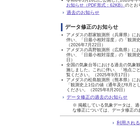
お知らせ（PDF形式：62KB）
のとおり
過去のお知らせ
データ修正のお知らせ
アメダスの郡家観測所（兵庫県）におい
伴い、「日最小相対湿度」の「観測史
（2026年7月22日）
アメダスの高野観測所（広島県）におい
伴い、「日最小相対湿度」の「観測史
日）
全国の気象台等における過去の気象観
施しました。これに伴い、「地点ごと
覧ください。（2025年9月17日）
アメダスの松島観測所（熊本県）にお
「観測史上1位の値（通年及び8月と
ください。（2025年8月20日）
データ修正の過去のお知らせ
※ 掲載している気象データは、
な修正については、データ修正の
利用され