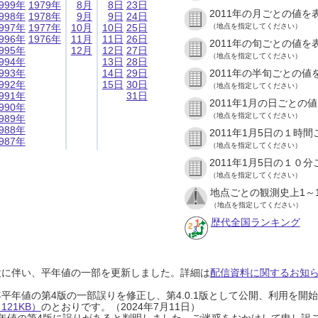
999年
1979年
8月
8日
23日
2011年の月ごとの値を
998年
1978年
9月
9日
24日
997年
1977年
10月
10日
25日
（地点を指定してください）
996年
1976年
11月
11日
26日
2011年の旬ごとの値を
995年
12月
12日
27日
（地点を指定してください）
994年
13日
28日
993年
14日
29日
2011年の半旬ごとの値
992年
15日
30日
（地点を指定してください）
991年
31日
2011年1月の日ごとの
990年
（地点を指定してください）
989年
988年
2011年1月5日の１時
987年
（地点を指定してください）
2011年1月5日の１０
（地点を指定してください）
地点ごとの観測史上1～
（地点を指定してください）
歴代全国ランキング
設に伴い、平年値の一部を更新しました。詳細は
配信資料に関するお知らせ
0年平年値の第4版の一部誤りを修正し、第4.0.1版として公開、利用を
21KB）
のとおりです。（2024年7月11日）
0年平年値の第4版に誤りがあると判明しました。ご迷惑をおかけして申し訳