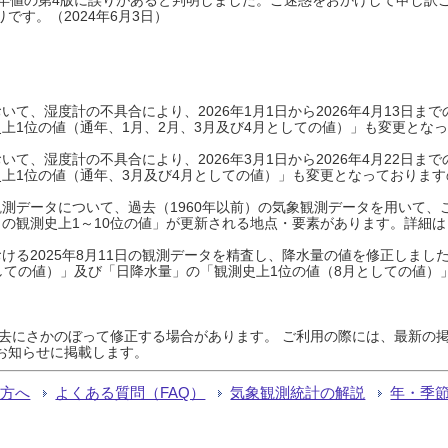
です。（2024年6月3日）
て、湿度計の不具合により、2026年1月1日から2026年4月13日
上1位の値（通年、1月、2月、3月及び4月としての値）」も変更とな
て、湿度計の不具合により、2026年3月1日から2026年4月22日
上1位の値（通年、3月及び4月としての値）」も変更となっておりますので
測データについて、過去（1960年以前）の気象観測データを用いて、
の観測史上1～10位の値」が更新される地点・要素があります。詳細は
ける2025年8月11日の観測データを精査し、降水量の値を修正しまし
しての値）」及び「日降水量」の「観測史上1位の値（8月としての値）
過去にさかのぼって修正する場合があります。 ご利用の際には、最新の掲
お知らせに掲載します。
る方へ
よくある質問（FAQ）
気象観測統計の解説
年・季