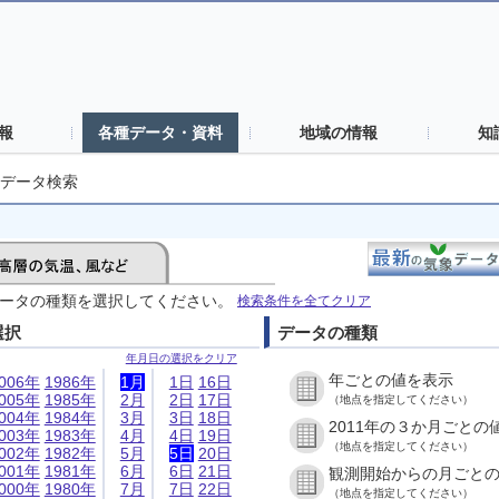
報
各種データ・資料
地域の情報
知
データ検索
ータの種類を選択してください。
検索条件を全てクリア
選択
データの種類
年月日の選択をクリア
年ごとの値を表示
006年
1986年
1月
1日
16日
005年
1985年
2月
2日
17日
（地点を指定してください）
004年
1984年
3月
3日
18日
2011年の３か月ごとの
003年
1983年
4月
4日
19日
（地点を指定してください）
002年
1982年
5月
5日
20日
001年
1981年
6月
6日
21日
観測開始からの月ごと
000年
1980年
7月
7日
22日
（地点を指定してください）