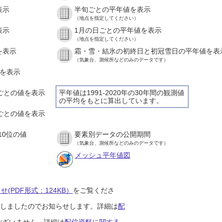
表示
半旬ごとの平年値を表示
（地点を指定してください）
表示
1月の日ごとの平年値を表示
（地点を指定してください）
を表示
霜・雪・結氷の初終日と初冠雪日の平年値を表
（気象台、測候所などのみのデータです）
値を表示
間ごとの値を表示
平年値は1991-2020年の30年間の観測値
の平均をもとに算出しています。
分ごとの値を表示
10位の値
要素別データの公開期間
（気象台、測候所などのみのデータです）
メッシュ平年値図
(PDF形式：124KB）
をご覧くださ
開始しましたのでお知らせします。詳細は
配
ございません。詳細は
配信資料に関する