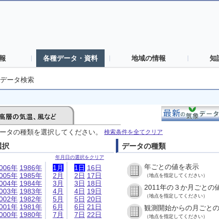
報
各種データ・資料
地域の情報
知
データ検索
ータの種類を選択してください。
検索条件を全てクリア
選択
データの種類
年月日の選択をクリア
年ごとの値を表示
006年
1986年
1月
1日
16日
005年
1985年
2月
2日
17日
（地点を指定してください）
004年
1984年
3月
3日
18日
2011年の３か月ごとの
003年
1983年
4月
4日
19日
（地点を指定してください）
002年
1982年
5月
5日
20日
001年
1981年
6月
6日
21日
観測開始からの月ごと
000年
1980年
7月
7日
22日
（地点を指定してください）