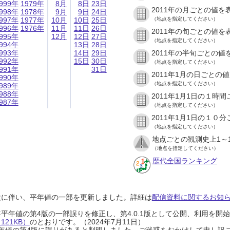
999年
1979年
8月
8日
23日
2011年の月ごとの値を
998年
1978年
9月
9日
24日
997年
1977年
10月
10日
25日
（地点を指定してください）
996年
1976年
11月
11日
26日
2011年の旬ごとの値を
995年
12月
12日
27日
（地点を指定してください）
994年
13日
28日
993年
14日
29日
2011年の半旬ごとの値
992年
15日
30日
（地点を指定してください）
991年
31日
2011年1月の日ごとの
990年
（地点を指定してください）
989年
988年
2011年1月1日の１時
987年
（地点を指定してください）
2011年1月1日の１０
（地点を指定してください）
地点ごとの観測史上1～
（地点を指定してください）
歴代全国ランキング
設に伴い、平年値の一部を更新しました。詳細は
配信資料に関するお知らせ
0年平年値の第4版の一部誤りを修正し、第4.0.1版として公開、利用を
21KB）
のとおりです。（2024年7月11日）
0年平年値の第4版に誤りがあると判明しました。ご迷惑をおかけして申し訳