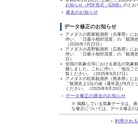
お知らせ（PDF形式：62KB）
のとおり
過去のお知らせ
データ修正のお知らせ
アメダスの郡家観測所（兵庫県）におい
伴い、「日最小相対湿度」の「観測史
（2026年7月22日）
アメダスの高野観測所（広島県）におい
伴い、「日最小相対湿度」の「観測史
日）
全国の気象台等における過去の気象観
施しました。これに伴い、「地点ごと
覧ください。（2025年9月17日）
アメダスの松島観測所（熊本県）にお
「観測史上1位の値（通年及び8月と
ください。（2025年8月20日）
データ修正の過去のお知らせ
※ 掲載している気象データは、
な修正については、データ修正の
利用され