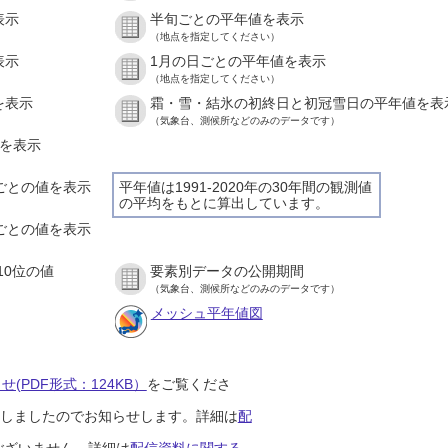
表示
半旬ごとの平年値を表示
（地点を指定してください）
表示
1月の日ごとの平年値を表示
（地点を指定してください）
を表示
霜・雪・結氷の初終日と初冠雪日の平年値を表
（気象台、測候所などのみのデータです）
値を表示
間ごとの値を表示
平年値は1991-2020年の30年間の観測値
の平均をもとに算出しています。
分ごとの値を表示
10位の値
要素別データの公開期間
（気象台、測候所などのみのデータです）
メッシュ平年値図
(PDF形式：124KB）
をご覧くださ
開始しましたのでお知らせします。詳細は
配
ございません。詳細は
配信資料に関する