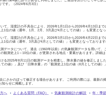
です。（2024年6月3日）
て、湿度計の不具合により、2026年1月1日から2026年4月13日
上1位の値（通年、1月、2月、3月及び4月としての値）」も変更とな
て、湿度計の不具合により、2026年3月1日から2026年4月22日
上1位の値（通年、3月及び4月としての値）」も変更となっておりますので
測データについて、過去（1960年以前）の気象観測データを用いて、
の観測史上1～10位の値」が更新される地点・要素があります。詳細は
ける2025年8月11日の観測データを精査し、降水量の値を修正しまし
しての値）」及び「日降水量」の「観測史上1位の値（8月としての値）
過去にさかのぼって修正する場合があります。 ご利用の際には、最新の掲
お知らせに掲載します。
る方へ
よくある質問（FAQ）
気象観測統計の解説
年・季