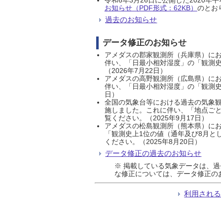
お知らせ（PDF形式：62KB）
のとおり
過去のお知らせ
データ修正のお知らせ
アメダスの郡家観測所（兵庫県）におい
伴い、「日最小相対湿度」の「観測史
（2026年7月22日）
アメダスの高野観測所（広島県）におい
伴い、「日最小相対湿度」の「観測史
日）
全国の気象台等における過去の気象観
施しました。これに伴い、「地点ごと
覧ください。（2025年9月17日）
アメダスの松島観測所（熊本県）にお
「観測史上1位の値（通年及び8月と
ください。（2025年8月20日）
データ修正の過去のお知らせ
※ 掲載している気象データは、
な修正については、データ修正の
利用され