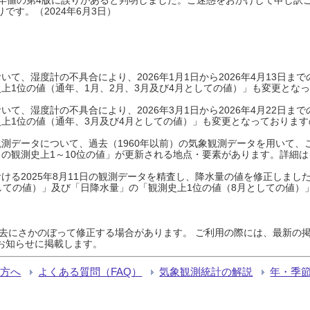
です。（2024年6月3日）
て、湿度計の不具合により、2026年1月1日から2026年4月13日
上1位の値（通年、1月、2月、3月及び4月としての値）」も変更とな
て、湿度計の不具合により、2026年3月1日から2026年4月22日
上1位の値（通年、3月及び4月としての値）」も変更となっておりますので
測データについて、過去（1960年以前）の気象観測データを用いて、
の観測史上1～10位の値」が更新される地点・要素があります。詳細は
ける2025年8月11日の観測データを精査し、降水量の値を修正しまし
しての値）」及び「日降水量」の「観測史上1位の値（8月としての値）
過去にさかのぼって修正する場合があります。 ご利用の際には、最新の掲
お知らせに掲載します。
る方へ
よくある質問（FAQ）
気象観測統計の解説
年・季