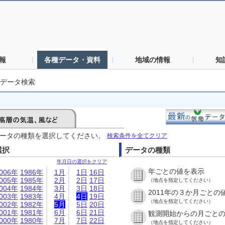
報
各種データ・資料
地域の情報
知
データ検索
ータの種類を選択してください。
検索条件を全てクリア
選択
データの種類
年月日の選択をクリア
年ごとの値を表示
006年
1986年
1月
1日
16日
005年
1985年
2月
2日
17日
（地点を指定してください）
004年
1984年
3月
3日
18日
2011年の３か月ごとの
003年
1983年
4月
4日
19日
（地点を指定してください）
002年
1982年
5月
5日
20日
001年
1981年
6月
6日
21日
観測開始からの月ごと
000年
1980年
7月
7日
22日
（地点を指定してください）