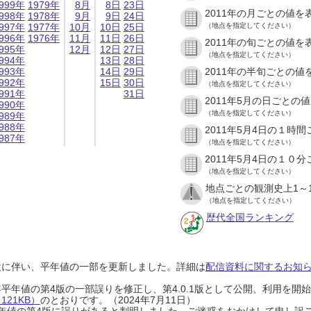
999年
1979年
8月
8日
23日
2011年の月ごとの値を
998年
1978年
9月
9日
24日
997年
1977年
10月
10日
25日
（地点を指定してください）
996年
1976年
11月
11日
26日
2011年の旬ごとの値を
995年
12月
12日
27日
（地点を指定してください）
994年
13日
28日
993年
14日
29日
2011年の半旬ごとの値
992年
15日
30日
（地点を指定してください）
991年
31日
2011年5月の日ごとの
990年
（地点を指定してください）
989年
988年
2011年5月4日の１時
987年
（地点を指定してください）
2011年5月4日の１０
（地点を指定してください）
地点ごとの観測史上1～
（地点を指定してください）
歴代全国ランキング
設に伴い、平年値の一部を更新しました。詳細は
配信資料に関するお知らせ
0年平年値の第4版の一部誤りを修正し、第4.0.1版として公開、利用を
21KB）
のとおりです。（2024年7月11日）
0年平年値の第4版に誤りがあると判明しました。ご迷惑をおかけして申し訳