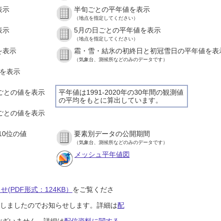
表示
半旬ごとの平年値を表示
（地点を指定してください）
表示
5月の日ごとの平年値を表示
（地点を指定してください）
を表示
霜・雪・結氷の初終日と初冠雪日の平年値を表
（気象台、測候所などのみのデータです）
値を表示
間ごとの値を表示
平年値は1991-2020年の30年間の観測値
の平均をもとに算出しています。
分ごとの値を表示
10位の値
要素別データの公開期間
（気象台、測候所などのみのデータです）
メッシュ平年値図
(PDF形式：124KB）
をご覧くださ
開始しましたのでお知らせします。詳細は
配
ございません。詳細は
配信資料に関する