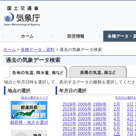
ホーム
防災情報
各種データ・
ホーム
>
各種データ・資料
>
過去の気象データ検索
過去の気象データ検索
地点と年月日時を選択して、表示するデータの種類を選択してくださ
地点の選択
年月日の選択
地点の選択をクリア
年月日の選択
2026年
2006年
1986年
1月
1日
2025年
2005年
1985年
2月
2日
2024年
2004年
1984年
3月
3日
2023年
2003年
1983年
4月
4日
都府県・地方を選択
2022年
2002年
1982年
5月
5日
2021年
2001年
1981年
6月
6日
2020年
2000年
1980年
7月
7日