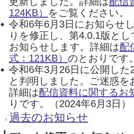
更新しました。詳細は
配信
124KB）
をご覧ください。（2
令和6年6月3日にお知らせし
りを修正し、第4.0.1版
お知らせします。詳細は
配
式：121KB）
のとおりです。
令和6年3月26日に公開した
と判明しました。ご迷惑を
詳細は
配信資料に関するお知
りです。（2024年6月3日）
過去のお知らせ