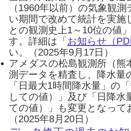
（1960年以前）の気象観
い期間で改めて統計を実施
との観測史上1～10位の値
す。詳細は「
お知らせ（PDF
い。（2025年9月17日）
アメダスの松島観測所（熊本
測データを精査し、降水量
「日最大1時間降水量」の「
しての値）」及び「日降水
ての値）」も変更となって
（2025年8月20日）