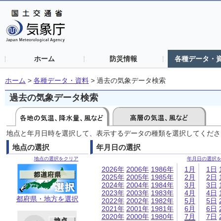
ホーム
防災情報
各種データ・
ホーム
>
各種データ・資料
>
過去の気象データ検索
過去の気象データ検索
地点と年月日時を選択して、表示するデータの種類を選択してくださ
地点の選択
年月日の選択
地点の選択をクリア
年月日の選択
2026年
2006年
1986年
1月
1日
2025年
2005年
1985年
2月
2日
2024年
2004年
1984年
3月
3日
2023年
2003年
1983年
4月
4日
都府県・地方を選択
2022年
2002年
1982年
5月
5日
2021年
2001年
1981年
6月
6日
2020年
2000年
1980年
7月
7日