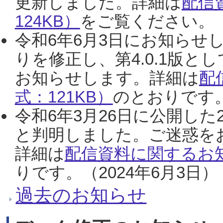
更新しました。詳細は
配信
124KB）
をご覧ください。（2
令和6年6月3日にお知らせし
りを修正し、第4.0.1版
お知らせします。詳細は
配
式：121KB）
のとおりです。
令和6年3月26日に公開した
と判明しました。ご迷惑を
詳細は
配信資料に関するお知
りです。（2024年6月3日）
過去のお知らせ