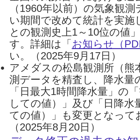
（1960年以前）の気象観
い期間で改めて統計を実施
との観測史上1～10位の値
す。詳細は「
お知らせ（PDF
い。（2025年9月17日）
アメダスの松島観測所（熊本
測データを精査し、降水量
「日最大1時間降水量」の「
しての値）」及び「日降水
ての値）」も変更となって
（2025年8月20日）