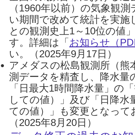
（1960年以前）の気象観
い期間で改めて統計を実施
との観測史上1～10位の値
す。詳細は「
お知らせ（PDF
い。（2025年9月17日）
アメダスの松島観測所（熊本
測データを精査し、降水量
「日最大1時間降水量」の「
しての値）」及び「日降水
ての値）」も変更となって
（2025年8月20日）