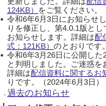
更新しました。詳細は
配信
124KB）
をご覧ください。（2
令和6年6月3日にお知らせし
りを修正し、第4.0.1版
お知らせします。詳細は
配
式：121KB）
のとおりです。
令和6年3月26日に公開した
と判明しました。ご迷惑を
詳細は
配信資料に関するお知
りです。（2024年6月3日）
過去のお知らせ