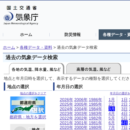
ホーム
防災情報
各種データ・
ホーム
>
各種データ・資料
>
過去の気象データ検索
過去の気象データ検索
地点と年月日時を選択して、表示するデータの種類を選択してくださ
地点の選択
年月日の選択
地点の選択をクリア
年月日の選択
2026年
2006年
1986年
1月
1日
2025年
2005年
1985年
2月
2日
2024年
2004年
1984年
3月
3日
2023年
2003年
1983年
4月
4日
都府県・地方を選択
2022年
2002年
1982年
5月
5日
2021年
2001年
1981年
6月
6日
2020年
2000年
1980年
7月
7日