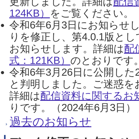
更新しました。詳細は
配信
124KB）
をご覧ください。（2
令和6年6月3日にお知らせし
りを修正し、第4.0.1版
お知らせします。詳細は
配
式：121KB）
のとおりです。
令和6年3月26日に公開した
と判明しました。ご迷惑を
詳細は
配信資料に関するお知
りです。（2024年6月3日）
過去のお知らせ