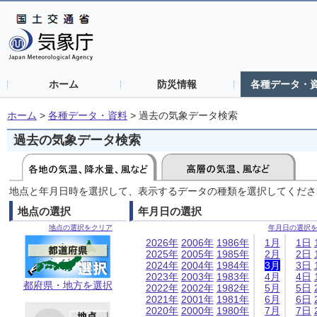
ホーム
防災情報
各種データ・
ホーム
>
各種データ・資料
>
過去の気象データ検索
過去の気象データ検索
地点と年月日時を選択して、表示するデータの種類を選択してくださ
地点の選択
年月日の選択
地点の選択をクリア
年月日の選択
2026年
2006年
1986年
1月
1日
2025年
2005年
1985年
2月
2日
2024年
2004年
1984年
3月
3日
2023年
2003年
1983年
4月
4日
都府県・地方を選択
2022年
2002年
1982年
5月
5日
2021年
2001年
1981年
6月
6日
2020年
2000年
1980年
7月
7日