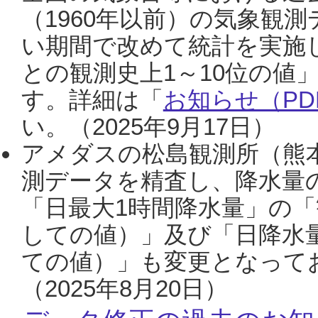
（1960年以前）の気象観
い期間で改めて統計を実施
との観測史上1～10位の値
す。詳細は「
お知らせ（PDF
い。（2025年9月17日）
アメダスの松島観測所（熊本
測データを精査し、降水量
「日最大1時間降水量」の「
しての値）」及び「日降水
ての値）」も変更となって
（2025年8月20日）