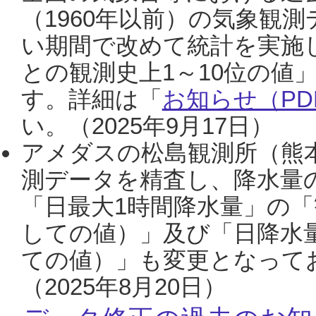
（1960年以前）の気象観
い期間で改めて統計を実施
との観測史上1～10位の値
す。詳細は「
お知らせ（PDF
い。（2025年9月17日）
アメダスの松島観測所（熊本
測データを精査し、降水量
「日最大1時間降水量」の「
しての値）」及び「日降水
ての値）」も変更となって
（2025年8月20日）