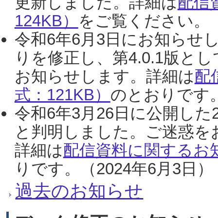
更新しました。詳細は
配信
124KB）
をご覧ください。（2
令和6年6月3日にお知らせし
りを修正し、第4.0.1版
お知らせします。詳細は
配
式：121KB）
のとおりです。
令和6年3月26日に公開した
と判明しました。ご迷惑を
詳細は
配信資料に関するお知
りです。（2024年6月3日）
過去のお知らせ