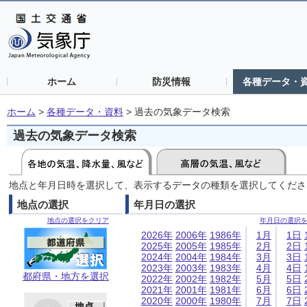
ホーム
防災情報
各種データ・
ホーム
>
各種データ・資料
>
過去の気象データ検索
過去の気象データ検索
地点と年月日時を選択して、表示するデータの種類を選択してくださ
地点の選択
年月日の選択
地点の選択をクリア
年月日の選択
2026年
2006年
1986年
1月
1日
2025年
2005年
1985年
2月
2日
2024年
2004年
1984年
3月
3日
2023年
2003年
1983年
4月
4日
都府県・地方を選択
2022年
2002年
1982年
5月
5日
2021年
2001年
1981年
6月
6日
2020年
2000年
1980年
7月
7日