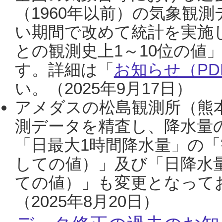
（1960年以前）の気象観
い期間で改めて統計を実施
との観測史上1～10位の値
す。詳細は「
お知らせ（PDF
い。（2025年9月17日）
アメダスの松島観測所（熊本
測データを精査し、降水量
「日最大1時間降水量」の「
しての値）」及び「日降水
ての値）」も変更となって
（2025年8月20日）