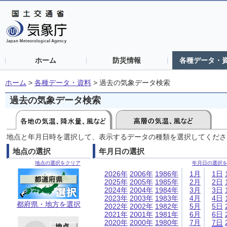
ホーム
防災情報
各種データ・
ホーム
>
各種データ・資料
>
過去の気象データ検索
過去の気象データ検索
地点と年月日時を選択して、表示するデータの種類を選択してくださ
地点の選択
年月日の選択
地点の選択をクリア
年月日の選択
2026年
2006年
1986年
1月
1日
2025年
2005年
1985年
2月
2日
2024年
2004年
1984年
3月
3日
2023年
2003年
1983年
4月
4日
都府県・地方を選択
2022年
2002年
1982年
5月
5日
2021年
2001年
1981年
6月
6日
2020年
2000年
1980年
7月
7日