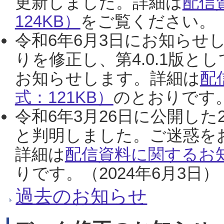
更新しました。詳細は
配信
124KB）
をご覧ください。（2
令和6年6月3日にお知らせし
りを修正し、第4.0.1版
お知らせします。詳細は
配
式：121KB）
のとおりです。
令和6年3月26日に公開した
と判明しました。ご迷惑を
詳細は
配信資料に関するお知
りです。（2024年6月3日）
過去のお知らせ