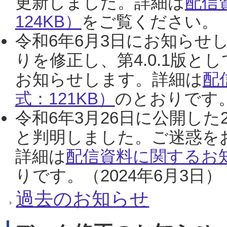
更新しました。詳細は
配信
124KB）
をご覧ください。（2
令和6年6月3日にお知らせし
りを修正し、第4.0.1版
お知らせします。詳細は
配
式：121KB）
のとおりです。
令和6年3月26日に公開した
と判明しました。ご迷惑を
詳細は
配信資料に関するお知
りです。（2024年6月3日）
過去のお知らせ