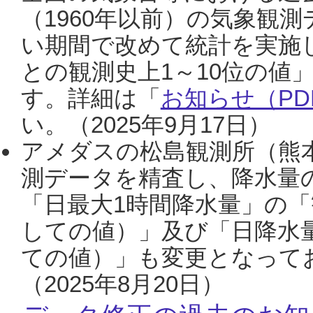
（1960年以前）の気象観
い期間で改めて統計を実施
との観測史上1～10位の値
す。詳細は「
お知らせ（PDF
い。（2025年9月17日）
アメダスの松島観測所（熊本
測データを精査し、降水量
「日最大1時間降水量」の「
しての値）」及び「日降水
ての値）」も変更となって
（2025年8月20日）