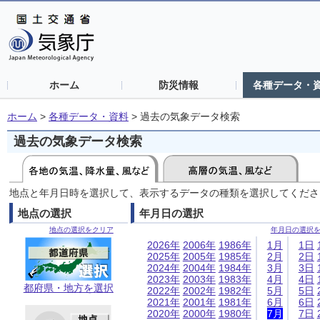
ホーム
防災情報
各種データ・
ホーム
>
各種データ・資料
>
過去の気象データ検索
過去の気象データ検索
地点と年月日時を選択して、表示するデータの種類を選択してくださ
地点の選択
年月日の選択
地点の選択をクリア
年月日の選択
2026年
2006年
1986年
1月
1日
2025年
2005年
1985年
2月
2日
2024年
2004年
1984年
3月
3日
2023年
2003年
1983年
4月
4日
都府県・地方を選択
2022年
2002年
1982年
5月
5日
2021年
2001年
1981年
6月
6日
2020年
2000年
1980年
7月
7日