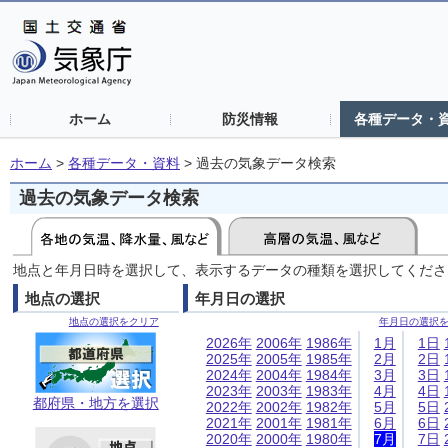
ホーム
防災情報
各種データ・
ホーム
>
各種データ・資料
>
過去の気象データ検索
過去の気象データ検索
地点と年月日時を選択して、表示するデータの種類を選択してくださ
地点の選択
年月日の選択
地点の選択をクリア
年月日の選択
2026年
2006年
1986年
1月
1日
2025年
2005年
1985年
2月
2日
2024年
2004年
1984年
3月
3日
2023年
2003年
1983年
4月
4日
都府県・地方を選択
2022年
2002年
1982年
5月
5日
2021年
2001年
1981年
6月
6日
2020年
2000年
1980年
7月
7日