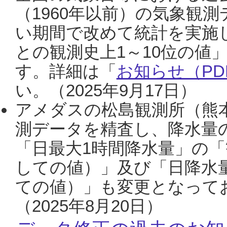
（1960年以前）の気象観
い期間で改めて統計を実施
との観測史上1～10位の値
す。詳細は「
お知らせ（PDF
い。（2025年9月17日）
アメダスの松島観測所（熊本
測データを精査し、降水量
「日最大1時間降水量」の「
しての値）」及び「日降水
ての値）」も変更となって
（2025年8月20日）