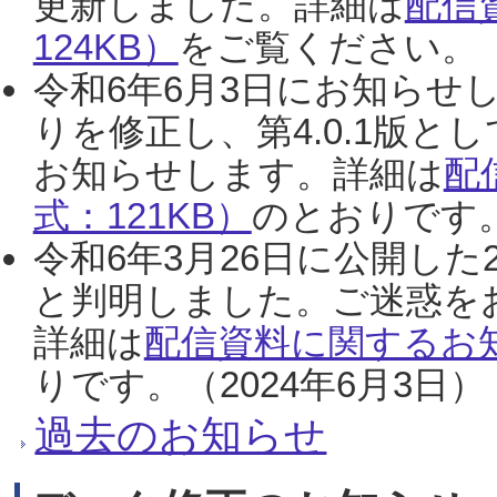
更新しました。詳細は
配信
124KB）
をご覧ください。（2
令和6年6月3日にお知らせし
りを修正し、第4.0.1版
お知らせします。詳細は
配
式：121KB）
のとおりです。
令和6年3月26日に公開した
と判明しました。ご迷惑を
詳細は
配信資料に関するお知
りです。（2024年6月3日）
過去のお知らせ